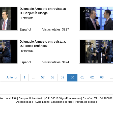
D. Ignacio Armesto entrevista a:
3' 42''
D. Benjamín Ortega
Entrevista
Español
Vistas totales: 3827
D. Ignacio Armesto entrevista a:
2' 32''
D. Pablo Fernández
Entrevista
Español
Vistas totales: 3494
(current)
← Anterior
1
…
57
58
59
60
61
62
63
…
les. Local A3A | Campus Universitario | C.P. 36310 Vigo (Pontevedra) | España | Tlf: +34 98681
Accesibilidade
|
Aviso Legal
|
Condicións de uso
|
Política de cookies