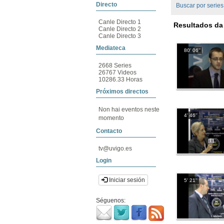
Directo
Buscar por series
Canle Directo 1
Resultados da 
Canle Directo 2
Canle Directo 3
Mediateca
80' 06''
2668 Series
26767 Videos
10286.33 Horas
Próximos directos
Non hai eventos neste
4' 46''
momento
Contacto
tv@uvigo.es
Login
Iniciar sesión
5' 21''
Séguenos: