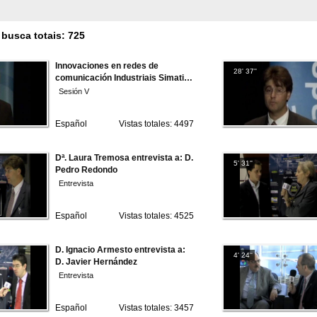
busca totais: 725
Innovaciones en redes de
28' 37''
comunicación Industriais Simatic
NET
Sesión V
Español
Vistas totales: 4497
Dª. Laura Tremosa entrevista a: D.
5' 31''
Pedro Redondo
Entrevista
Español
Vistas totales: 4525
D. Ignacio Armesto entrevista a:
4' 24''
D. Javier Hernández
Entrevista
Español
Vistas totales: 3457