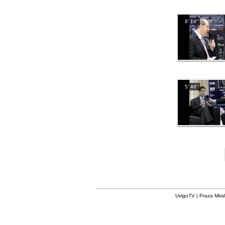
8' 16''
5' 46''
UvigoTV | Praza Miral