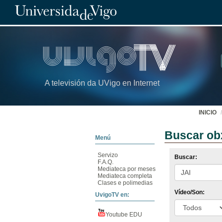
A televisión da UVigo en Internet
INICIO
Buscar ob
Menú
Servizo
Buscar:
F.A.Q.
Mediateca por meses
Mediateca completa
Clases e polimedias
Vídeo/Son:
UvigoTV en:
Youtube EDU