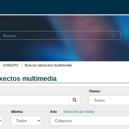
Buscar
Submit
UVIGOTV
Buscar obxectos multimedia
xectos multimedia
iTunes:
Idioma:
Ano
Selección por datas