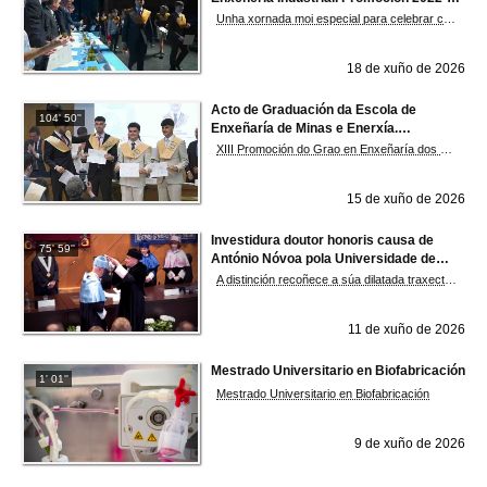
2026
Unha xornada moi especial para celebrar co equipo directivo, o profesorado e as familias o esforzo, o compromiso e todos os momentos compartidos ao longo desta etapa universitaria. Un acto cheo de emoción co que despedir unha etapa inesquecible e dar a benvida a novos retos e oportunidades.
18 de xuño de 2026
Acto de Graduación da Escola de
104' 50''
Enxeñaría de Minas e Enerxía.
Promoción 2022-2026
XIII Promoción do Grao en Enxeñaría dos Recursos Mineiros e Enerxéticos, XIII Promoción do Grao en Enxeñaría da Enerxía, XI Promoción do Mestrado Universitario en Enxeñaría de Minas e II Promoción do Mestrado Universiario en Xestión Sostible da Auga
15 de xuño de 2026
Investidura doutor honoris causa de
75' 59''
António Nóvoa pola Universidade de
Vigo
A distinción recoñece a súa dilatada traxectoria e contribucións no eido da pedagoxía
11 de xuño de 2026
Mestrado Universitario en Biofabricación
1' 01''
Mestrado Universitario en Biofabricación
9 de xuño de 2026