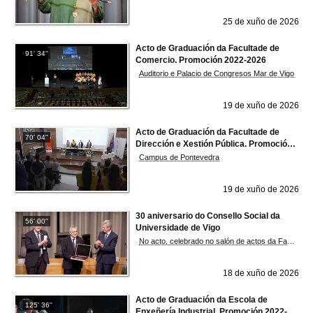
25 de xuño de 2026
Acto de Graduación da Facultade de
91' 34''
Comercio. Promoción 2022-2026
Auditorio e Palacio de Congresos Mar de Vigo
19 de xuño de 2026
Acto de Graduación da Facultade de
70' 04''
Dirección e Xestión Pública. Promoción
2022-2026
Campus de Pontevedra
19 de xuño de 2026
30 aniversario do Consello Social da
56' 00''
Universidade de Vigo
No acto, celebrado no salón de actos da Facultade de Ciencias Económicas e Empresariais do campus de Vigo, tamén se rende homenaxe e se recoñece o traballo desenvolvido polo seu presidente, Ernesto Pedrosa Silva.
18 de xuño de 2026
Acto de Graduación da Escola de
125' 36''
Enxeñería Industrial. Promoción 2022-