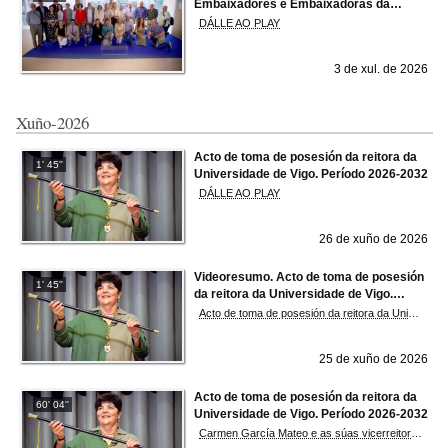
Embaixadores e Embaixadoras da
Ciencia e do Coñecemento
DÁLLE AO PLAY
3 de xul. de 2026
Xuño-2026
Acto de toma de posesión da reitora da
1' 45''
Universidade de Vigo. Período 2026-2032
DÁLLE AO PLAY
26 de xuño de 2026
Videoresumo. Acto de toma de posesión
1' 45''
da reitora da Universidade de Vigo.
Período 2026-2032
Acto de toma de posesión da reitora da Universidade de Vigo. Período 2026-2032
25 de xuño de 2026
Acto de toma de posesión da reitora da
60' 04''
Universidade de Vigo. Período 2026-2032
Carmen García Mateo e as súas vicerreitoras e vicerreitores tomaron posesión dos seus cargos converténdose no décimo equipo reitoral á fronte da institución académica viguesa.