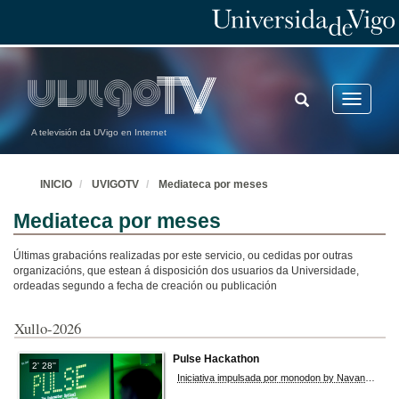
TOGGLE
Toggle
SEARCH
navigatio
A televisión da UVigo en Internet
INICIO
UVIGOTV
Mediateca por meses
Mediateca por meses
Últimas grabacións realizadas por este servicio, ou cedidas por outras
organizacións, que estean á disposición dos usuarios da Universidade,
ordeadas segundo a fecha de creación ou publicación
Xullo-2026
Pulse Hackathon
2' 28''
Iniciativa impulsada por monodon by Navantia, a área de innovación da compañía, e o laboratorio QOPHI Lab do centro de investigación atlanTTic da Universidade de Vigo. Trátase dun desafío tecnolóxico de 28 horas centrado no desenvolvemento de solucións innovadoras para as comunicacións ópticas submarinas. O hackathon celébrase do 8 ao 10 de xullo no edificio Miralles e reune a estudantes internacionais de grao, mestrado e doutoramento seleccionados para traballar en equipos sobre retos reais relacionados coa fotónica e as comunicacións na contorna mariña, contando co apoio de expertos da industria e do ámbito académico.