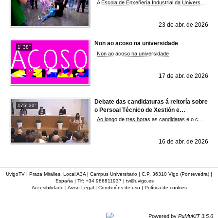
A Escola de Enxeñería Industrial da Universidade de Vigo segue coa súa aposta polo fomento das disciplinas STEAM entre os máis novos cunha nova edición da competición de robots, nada menos que a novena. Coma en edicións anteriores, esperamos que a celebración do concurso sexa unha xornada moi especial, un punto de encontro no que desfrutar coa presenza de estudantes e profesorado dos centros educativos da nosa comunidade. Grazas o entusiasmo de tódalas persoas dos centros que nos axudan a espertar nos mozos e mozas o interese pola tecnoloxía e a robótica. O que empezou no ano 2014 como unha ‘aventura’, hoxe é unha competición de referencia na nosa comunidade.
23 de abr. de 2026
Non ao acoso na universidade
1' 38''
Non ao acoso na universidade
17 de abr. de 2026
Debate das candidaturas á reitoría sobre
175' 30''
o Persoal Técnico de Xestión e
Administración de Servizos (PTXAS)
Ao longo de tres horas as candidatas e o candidato a Reitoría de H2040, Nós Universidade e ConSenso achegaron ás persoas presentes no paraninfo e ás que seguiron o debate a través de UvigoTV as súas liñas programáticas sobre o PTXAS en cuestións como a RPT, a carreira profesional e o emprego, a remuda xeracional, a conciliación ou a gobernanza participativa, ademais de responder a preguntas formuladas polos menbros do PTXAS a cuestións como o desequilibrio de gasto entre PDI e PTXAS, a formación, o papel da Xerencia, o acoso sexual ou a cobertura das baixas. Fonte: DUVI
16 de abr. de 2026
UvigoTV | Praza Miralles. Local A3A | Campus Universitario | C.P. 36310 Vigo (Pontevedra) |
España | Tlf: +34 986811937 |
tv@uvigo.es
Accesibilidade
|
Aviso Legal
|
Condicións de uso
|
Política de cookies
Powered by
PuMuKIT 3.5.6