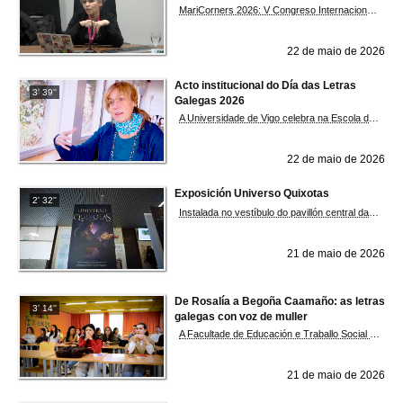
MariCorners 2026: V Congreso Internacional de Estudos Interdisciplinares LGTBIA+ e queer
22 de maio de 2026
Acto institucional do Día das Letras
3' 39''
Galegas 2026
A Universidade de Vigo celebra na Escola de Enxeñaría de Minas e Enerxía o acto institucional do Día das Letras Galegas 2026, unha cita que serve para render homenaxe á escritora e xornalista viguesa Begoña Caamaño, a quen nesta ocasión se lle dedica esta data, e tamén para recoñecer o compromiso coa lingua galega deste centro, distinguido este ano co selo de galeguización Gal Ego. Música, literatura, premios e divulgación científica conforman un programa co que a institución reivindica o papel do galego no ámbito universitario e científico. Coa actuación do dúo Pärbo, integrado por Anxo Pintos e Begoña Riobó. Fonte: DUVI
22 de maio de 2026
Exposición Universo Quixotas
2' 32''
Instalada no vestíbulo do pavillón central da Facultade de Filoloxía e Traducióne composta por sete grandes paneis a dobre cara, a exposición nace da confluencia de diferentes liñas de traballo arredor de dous conceptos clave: a rescritura —textos reinterpretados e reutilizados en datas posteriores á súa creación— e o transnacional, entendido como “a necesidade de superar lindes políticas, xeográficas e nacionais para interpretar de maneira máis axeitada fenómenos derivados do concepto previo, é decir, da reescritura”, explicou Montero. Un exemplo paradigmático desta dobre perspectiva é o Don Quijote de la Mancha de Miguel de Cervantes, obra que, catro séculos despois da súa publicación, continúa demostrando, baixo o seu punto de vista, unha infinita capacidade de rexeneración. Entre as heroínas quixotescas dos tres últimos séculos destacan personaxes como Arabella —protagonista de The Female Quixote, de Charlotte Lennox—, así como Pamela, Juliette, Tula, Leocadia, Isidora, Tristana ou Dorcasinda. A diversidade e riqueza dos textos seleccionados inclúe algunhas das obras máis relevantes da historia da novela europea. Un dos fitos recentes que alimentan esta investigación é a participación de Montero Reguera no proxecto Biblioteca del Quijote Transnacional, con sede principal na Universidad de Salamanca. No marco desta iniciativa preparouse a edición da primeira tradución ao castelán de The Female Quixote, realizada en 1808 por Bernardo María Calzada a partir dunha versión francesa —e non do orixinal inglés—, exemplo elocuente de como as obras circulan, se transforman e adquiren novos significados ao atravesar linguas e espazos culturais. Fonte: DUVI
21 de maio de 2026
De Rosalía a Begoña Caamaño: as letras
3' 14''
galegas con voz de muller
A Facultade de Educación e Traballo Social celebra as Letras Galegas 2026 cunha presentación de traballos audiovisuais feitos por alumnado do centro arredor da autora homenaxeada este ano e nos que reinterpretaban contos tradicionais. Tamén houbo unha conversa con Ana Romaní e Beatriz Caamaño titulada 'O compromiso en feminino', e a lectura do relato Xogando con Begoña, a cargo de Maika Aguado. A sesión rematou cun concerto do músico e profesor da facultade Xosé Constenla no que dialogou cos textos xornalísticos de Begoña Caamaño.
21 de maio de 2026