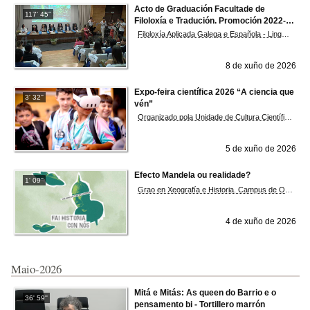
Acto de Graduación Facultade de
117' 45''
Filoloxía e Tradución. Promoción 2022-
2026
Filoloxía Aplicada Galega e Española - Linguas Estranxeiras -Tradución e Interpretación
8 de xuño de 2026
Expo-feira científica 2026 “A ciencia que
3' 32''
vén”
Organizado pola Unidade de Cultura Científica e da Innovación, pretende achegar a ciencia e a investigación da Universidade de Vigo á cidadanía dun xeito lúdico e participativo. Ao longo da xornada, poden visitarse 20 obradoiros interactivos, onde grandes e pequenos poderán achegarse ao fascinante mundo da investigación científica. En horario de mañá, a feira recibe a visita do alumnado de 5º e 6º de primaria dos centros educativos do concello. Pola tarde, a cita está aberta a todas as familias, con entrada libre e gratuíta, para que poidades gozar dunha tarde diferente e chea de curiosidade científica.
5 de xuño de 2026
Efecto Mandela ou realidade?
1' 09''
Grao en Xeografía e Historia. Campus de Ourense
4 de xuño de 2026
Maio-2026
Mitá e Mitás: As queen do Barrio e o
36' 59''
pensamento bi - Tortillero marrón