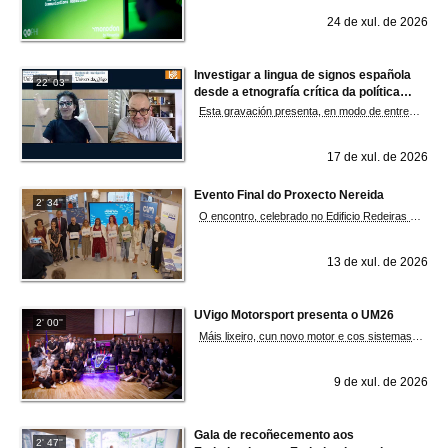
24 de xul. de 2026
Investigar a lingua de signos española
22' 03''
desde a etnografía crítica da política
linguística
Esta gravación presenta, en modo de entrevista, unha introdución á lingua de signos desde unha perspectiva sociolingüística, e pon o foco nunha metodoloxía de etnografía crítica que permite activar un marco de xustiza social. Interpretan: Eva Aroca e Alba Puentes
17 de xul. de 2026
Evento Final do Proxecto Nereida
2' 34''
O encontro, celebrado no Edificio Redeiras da Universidade de Vigo, reuniu docentes procedentes de toda Galicia que traballaron ao longo do último ano na promoción da alfabetización oceánica entre o alumnado. Os participantes visitaron o posto da Rede Galega de Escolas Azuis na feira Portocultura e realizaron unha visita guiada ao visor submarino Nautilus e ao buque histórico Hidria Segundo, no Porto de Vigo. Ademais, tiveron a oportunidade de coñecer de primeira man o funcionamento do porto pesqueiro a través dunha visita guiada, reforzando así o contacto directo co sector marítimo e pesqueiro galego. Fonte: DUVI
13 de xul. de 2026
UVigo Motorsport presenta o UM26
2' 00''
Máis lixeiro, cun novo motor e cos sistemas de propulsión e aerodinámica renovados. O monopraza competirá este verán nos circuítos de Formula Student de Austria e España. Fonte: DUVI
9 de xul. de 2026
Gala de recoñecemento aos
2' 47''