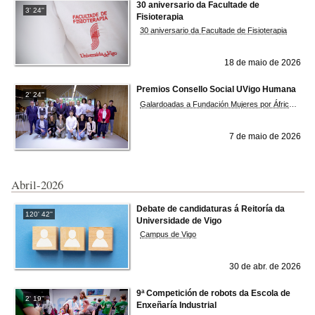
30 aniversario da Facultade de
3' 24''
Fisioterapia
30 aniversario da Facultade de Fisioterapia
18 de maio de 2026
Premios Consello Social UVigo Humana
2' 24''
Galardoadas a Fundación Mujeres por África, no ámbito internacional e á asociación Bicos de Papel, no ámbito galego. O Consello Social tamén premia os mellores TFG, TFM e teses en materia de Axenda 2030
7 de maio de 2026
Abril-2026
Debate de candidaturas á Reitoría da
120' 42''
Universidade de Vigo
Campus de Vigo
30 de abr. de 2026
9ª Competición de robots da Escola de
2' 19''
Enxeñaría Industrial