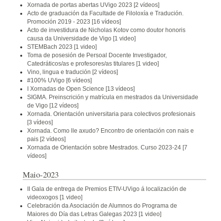
Xornada de portas abertas UVigo 2023
[2 vídeos]
Acto de graduación da Facultade de Filoloxía e Tradución.
Promoción 2019 - 2023
[16 vídeos]
Acto de investidura de Nicholas Kotov como doutor honoris
causa da Universidade de Vigo
[1 video]
STEMBach 2023
[1 video]
Toma de posesión de Persoal Docente Investigador,
Catedráticos/as e profesores/as titulares
[1 video]
Vino, lingua e tradución
[2 vídeos]
#100% UVigo
[6 vídeos]
I Xornadas de Open Science
[13 vídeos]
SIGMA. Preinscrición y matrícula en mestrados da Universidade
de Vigo
[12 vídeos]
Xornada. Orientación universitaria para colectivos profesionais
[3 vídeos]
Xornada. Como lle axudo? Encontro de orientación con nais e
pais
[2 vídeos]
Xornada de Orientación sobre Mestrados. Curso 2023-24
[7
vídeos]
Maio-2023
II Gala de entrega de Premios ETIV-UVigo á localización de
videoxogos
[1 video]
Celebración da Asociación de Alumnos do Programa de
Maiores do Día das Letras Galegas 2023
[1 video]