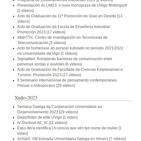
Programa de Doutoramentos Industriais 2023
[2 vídeos]
Presentación do UM23, o novo monopraza de UVigo Motorsport
[2 vídeos]
Acto de Graduación da 11ª Promoción do Grao en Dereito
[13
vídeos]
Acto de Graduación da Escola de Enxeñería Industrial.
Promoción 2023
[17 vídeos]
atlanTTic. Centro de investigación en Tecnoloxías de
Telecomunicación
[3 vídeos]
Acto de homenaxe ao persoal xubilado no período 2021/2022
na Universidade de Vigo
[2 vídeos]
SignaMed: Rompendo barreiras de comunicación entre
personas xordas e ouvintes
[6 vídeos]
Acto de Graduación da Facultade de Ciencias Empresariais e
Turismo. Promoción 2023
[17 vídeos]
II Seminario internacional de pensamento contemporáneo.
Pensar o Antropoceno
[29 vídeos]
Xuño-2023
Semana Galega da Cooperación Universitaria ao
Desenvolvemento 2023
[29 vídeos]
Deportistas de elite UVigo
[1 video]
IV Doctoral AE_IC
[11 vídeos]
Expo-feira científica | A ciencia que vén ten nome de muller
[1
video]
XUGeX. XIII Xornada Universitaria Galega en Xénero
[7 vídeos]