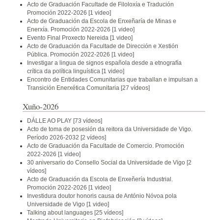
Acto de Graduación Facultade de Filoloxía e Tradución
Promoción 2022-2026
[1 video]
Acto de Graduación da Escola de Enxeñaría de Minas e
Enerxía. Promoción 2022-2026
[1 video]
Evento Final Proxecto Nereida
[1 video]
Acto de Graduación da Facultade de Dirección e Xestión
Pública. Promoción 2022-2026
[1 video]
Investigar a lingua de signos española desde a etnografía
crítica da política linguística
[1 video]
Encontro de Entidades Comunitarias que traballan e impulsan a
Transición Enerxética Comunitaria
[27 vídeos]
Xuño-2026
DÁLLE AO PLAY
[73 vídeos]
Acto de toma de posesión da reitora da Universidade de Vigo.
Período 2026-2032
[2 vídeos]
Acto de Graduación da Facultade de Comercio. Promoción
2022-2026
[1 video]
30 aniversario do Consello Social da Universidade de Vigo
[2
vídeos]
Acto de Graduación da Escola de Enxeñería Industrial.
Promoción 2022-2026
[1 video]
Investidura doutor honoris causa de António Nóvoa pola
Universidade de Vigo
[1 video]
Talking about languages
[25 vídeos]