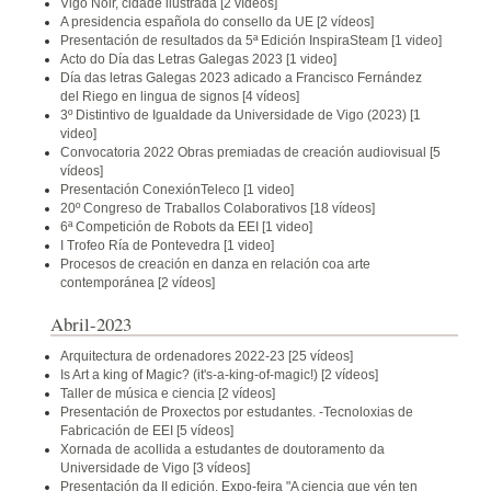
Vigo Noir, cidade ilustrada
[2 vídeos]
A presidencia española do consello da UE
[2 vídeos]
Presentación de resultados da 5ª Edición InspiraSteam
[1 video]
Acto do Día das Letras Galegas 2023
[1 video]
Día das letras Galegas 2023 adicado a Francisco Fernández
del Riego en lingua de signos
[4 vídeos]
3º Distintivo de Igualdade da Universidade de Vigo (2023)
[1
video]
Convocatoria 2022 Obras premiadas de creación audiovisual
[5
vídeos]
Presentación ConexiónTeleco
[1 video]
20º Congreso de Traballos Colaborativos
[18 vídeos]
6ª Competición de Robots da EEI
[1 video]
I Trofeo Ría de Pontevedra
[1 video]
Procesos de creación en danza en relación coa arte
contemporánea
[2 vídeos]
Abril-2023
Arquitectura de ordenadores 2022-23
[25 vídeos]
Is Art a king of Magic? (it's-a-king-of-magic!)
[2 vídeos]
Taller de música e ciencia
[2 vídeos]
Presentación de Proxectos por estudantes. -Tecnoloxias de
Fabricación de EEI
[5 vídeos]
Xornada de acollida a estudantes de doutoramento da
Universidade de Vigo
[3 vídeos]
Presentación da II edición. Expo-feira "A ciencia que vén ten