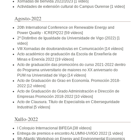
Xornadas de benvida 2022/2023
[1 video]
Actividades de extensión cultural do Campus Ourense
[1 video]
Agosto-2022
20th International Conference on Renewable Energy and
Power Quality - ICREPQ'22
[59 vídeos]
2º Distintivo de Igualdade da Universidade de Vigo (2022)
[1
video]
VIII Xornadas de doutorandos/as en Comunicación
[14 vídeos]
Acto académico de graduación da Escola de Enxeñería de
Minas e Enerxía 2022
[19 vídeos]
Acto de graduación das promocións do curso 2021-2022 dentro
do Programa universitario de maiores no XX aniversario do
PUM na Universidad de Vigo
[14 vídeos]
Acto de Graduación do Grao en Economía. Promoción 2018-
2022
[12 vídeos]
Acto de Graduación do Grado Administración e Dirección de
Empresas Promoción 2018-2022
[10 vídeos]
Acto de Clausura. Título de Especialista en Ciberseguridade
Industrial
[5 vídeos]
Xullo-2022
I Coloquio Internacional BIFEGA
[38 vídeos]
Entrega de premios e encontro ALUMNI-UVIGO 2022
[1 video]
9th Atlantic Workshop on Energy and Environmental Economics