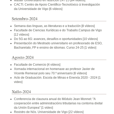
Máster Universitario en Nutrición 24 / 25
[84 vídeos]
CACTI. Centro de Apoio Científico-Tecnolóxico á Investigación
da Universidade de Vigo
[6 vídeos]
Setembro-2024
Semana das linguas, as literaturas e a tradución
[8 vídeos]
Facultade de Ciencias Xurídicas e do Traballo.Campus de Vigo
[12 vídeos]
Do 5G ao 6G: avances, desafíos e oportunidades
[10 vídeos]
Presentación do Mestrado universitario en profesorado de ESO,
Bacharelato, FP e ensino de idiomas. Curso 24-25
[1 video]
Agosto-2024
Facultade de Comercio
[4 vídeos]
Xornada internacional en homenaxe ao profesor Javier de
Vicente Remesal polo seu 70.º aniversario
[6 vídeos]
Acto de Graduación. Escola de Minas e Enerxía 2020 - 2024
[1
video]
Xullo-2024
Conferencia de clausura anual do Módulo Jean Monnet: "A
cooperación entre administracións tributarias na contorna dixital
da Unión Europea"
[1 video]
Rexistro de Nós. Universidade de Vigo
[22 vídeos]