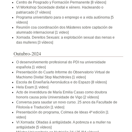
Centro de Posgrado y Formación Permanente
[8 vídeos]
VI Workshop Sociedade dixital e xénero. Hackeando o
patriarcado
[7 vídeos]
Programa universitario para o emprego e a vida autónoma
[5
vídeos]
Reunión coa coordinación dos Másteres sobre captación de
alumnado internacional
[1 video]
Xornada. Dereitos Sexuais: a explotación sexual das nenas e
das mulleres
[3 vídeos]
Outubro-2024
O desenvolvemento profesional do PDI na universidade
española
[1 video]
Presentación do Cuarto Informe do Observatorio Virtual de
Machismo Dixital Stop Machitroles
[1 video]
Escola de Enxeñaría Aeronáutica e do Espazo
[8 vídeos]
Hela Exam
[1 video]
Acto de investidura de María Emilia Casas como doutora
honoris causa pola Universidade de Vigo
[2 vídeos]
Conversa para saudar un novo curso. 25 anos da Facultade de
Filoloxía e Tradución
[1 video]
Presentación do programa, Colmea de Ideas 4ª edición
[1
video]
VI Xornada: Olladas á antigüidade. A pobreza e a muller na
antigüidade
[5 vídeos]