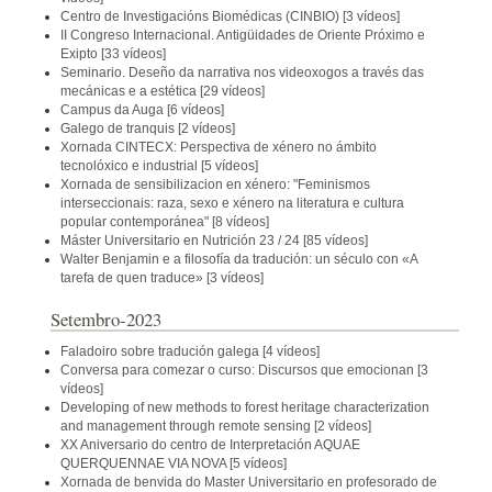
Centro de Investigacións Biomédicas (CINBIO)
[3 vídeos]
II Congreso Internacional. Antigüidades de Oriente Próximo e
Exipto
[33 vídeos]
Seminario. Deseño da narrativa nos videoxogos a través das
mecánicas e a estética
[29 vídeos]
Campus da Auga
[6 vídeos]
Galego de tranquis
[2 vídeos]
Xornada CINTECX: Perspectiva de xénero no ámbito
tecnolóxico e industrial
[5 vídeos]
Xornada de sensibilizacion en xénero: "Feminismos
interseccionais: raza, sexo e xénero na literatura e cultura
popular contemporánea"
[8 vídeos]
Máster Universitario en Nutrición 23 / 24
[85 vídeos]
Walter Benjamin e a filosofía da tradución: un século con «A
tarefa de quen traduce»
[3 vídeos]
Setembro-2023
Faladoiro sobre tradución galega
[4 vídeos]
Conversa para comezar o curso: Discursos que emocionan
[3
vídeos]
Developing of new methods to forest heritage characterization
and management through remote sensing
[2 vídeos]
XX Aniversario do centro de Interpretación AQUAE
QUERQUENNAE VIA NOVA
[5 vídeos]
Xornada de benvida do Master Universitario en profesorado de