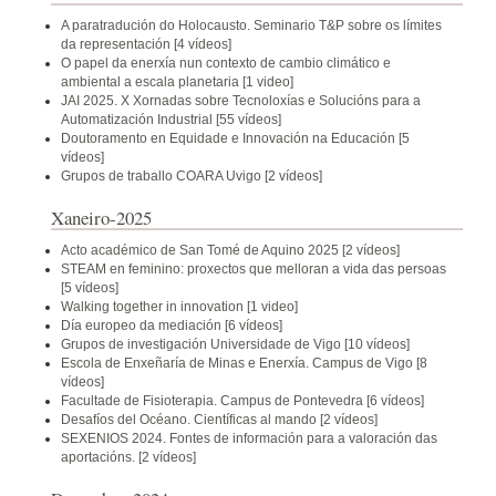
A paratradución do Holocausto. Seminario T&P sobre os límites
da representación
[4 vídeos]
O papel da enerxía nun contexto de cambio climático e
ambiental a escala planetaria
[1 video]
JAI 2025. X Xornadas sobre Tecnoloxías e Solucións para a
Automatización Industrial
[55 vídeos]
Doutoramento en Equidade e Innovación na Educación
[5
vídeos]
Grupos de traballo COARA Uvigo
[2 vídeos]
Xaneiro-2025
Acto académico de San Tomé de Aquino 2025
[2 vídeos]
STEAM en feminino: proxectos que melloran a vida das persoas
[5 vídeos]
Walking together in innovation
[1 video]
Día europeo da mediación
[6 vídeos]
Grupos de investigación Universidade de Vigo
[10 vídeos]
Escola de Enxeñaría de Minas e Enerxía. Campus de Vigo
[8
vídeos]
Facultade de Fisioterapia. Campus de Pontevedra
[6 vídeos]
Desafíos del Océano. Científicas al mando
[2 vídeos]
SEXENIOS 2024. Fontes de información para a valoración das
aportacións.
[2 vídeos]