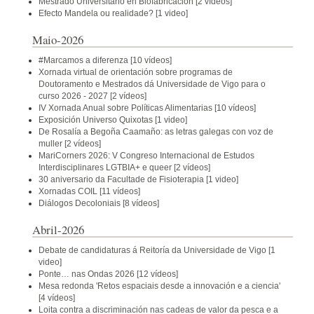
Mestrado Universitario en Biofabricación
[2 vídeos]
Efecto Mandela ou realidade?
[1 video]
Maio-2026
#Marcamos a diferenza
[10 vídeos]
Xornada virtual de orientación sobre programas de
Doutoramento e Mestrados dá Universidade de Vigo para o
curso 2026 - 2027
[2 vídeos]
IV Xornada Anual sobre Políticas Alimentarias
[10 vídeos]
Exposición Universo Quixotas
[1 video]
De Rosalía a Begoña Caamaño: as letras galegas con voz de
muller
[2 vídeos]
MariCorners 2026: V Congreso Internacional de Estudos
Interdisciplinares LGTBIA+ e queer
[2 vídeos]
30 aniversario da Facultade de Fisioterapia
[1 video]
Xornadas COIL
[11 vídeos]
Diálogos Decoloniais
[8 vídeos]
Abril-2026
Debate de candidaturas á Reitoría da Universidade de Vigo
[1
video]
Ponte… nas Ondas 2026
[12 vídeos]
Mesa redonda 'Retos espaciais desde a innovación e a ciencia'
[4 vídeos]
Loita contra a discriminación nas cadeas de valor da pesca e a