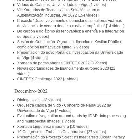
Vídeos de Campus. Universidade de Vigo
[4 vídeos]
VIII Xornadas de Tecnoloxías e Solucións para a
Automatización Industrial. JAI 2022
[154 vídeos]
Proxecto "Desenvolvemento e benestar das mulleres víctimas
de violencia de xénero dende a xustiza terapéutica"
[14 vídeos]
Do carbón e do átomo ás renovables: a enerxía e a integración
europea
[2 vídeos]
Sesión de Orientación. O grao en dirección e Xestión Pública
como opción formativa de futuro
[2 vídeos]
Presentación do novo Portal da Investigación da Universidade
de Vigo
[4 vídeos]
Xornada de portas abertas CINTECX 2022
[3 vídeos]
Novas oportunidades de financiamento europeo 2023
[21
vídeos]
CINTECX Challenge 2022
[1 video]
Decembro-2022
Diálogos con ...
[8 vídeos]
Orquestra clásica de Vigo - Concerto de Nadal 2022 da
Universidade de Vigo
[7 vídeos]
Evaluation of vegetation around roads by lIDAR data processing
and multispectral images
[1 video]
Xornada Lingüística misionera
[10 vídeos]
19 Congreso de Traballos Colaborativos
[27 vídeos]
Presentación do Proxecto Scientists meet artists. Ocean literacy