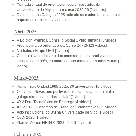
Xornada virtual de orientación sobre mestrados da
Universidade de Vigo para o curso 2025-26
[2 vídeos]
Día das Letras Galegas 2025 adicado as cantareiras e a poesía
popular oral en LSE
[7 vídeos]
Abril-2025
V Edición Premios. Consello Social UVigoHumana
[3 vídeos]
Arquitectura de ordenadores. Curso 24 / 25
[23 vídeos]
Mediateca Grupo GEN
[1 video]
Coloquio: Un dicionario documentado do español vivo con
Olimpia de Andrés, coautora do Dicionario do Español Actual
[1
video]
Marzo-2025
Ponte... nas Ondas! 1995-2025. 30 aniversario
[16 vídeos]
Conversa 'Novas perspectivas feministas: o papel da muller
galegofalante nas redes sociais'
[1 video]
XXV Foro Tecnolóxico de Emprego
[4 vídeos]
XXIV CTC - Congreso de Traballos Colaborativos
[19 vídeos]
Acto institucional do 8M na Universidade de Vigo
[1 video]
CoDi 2025
[1 video]
Plan de Acción HRS4R 2023 - 2026
[1 video]
Febreiro-2025