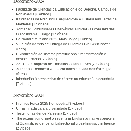
Decembro-2024
Facultade de Ciencias da Educación e do Deporte. Campus de
Pontevedra
[6 vídeos]
II Xornadas de Prehistoria, Arqueoloxía e Historia nas Terras de
Monterrei
[17 vídeos]
Xornada: Comunidades Enerxéticas e iniciativas comunitarias.
O ecosistema Galego
[27 vídeos]
Bo Nadal e feliz ano 2025! Máis UVigo
[1 video]
V Edición do Acto de Entrega dos Premios Girl Geek Power
[1
video]
Dixitalización do sistema prostitucional: transformación e
deslocalización
[2 vídeos]
23 - CTC Congreso de Traballos Colaborativos
[20 vídeos]
Xornadas: Democratizar os coidados e a vida doméstica
[18
vídeos]
Introdución á perspectiva de xénero na educación secundaria
[7 vídeos]
Novembro-2024
Premios Feroz 2025 Pontevedra
[3 vídeos]
Unha mirada cara a diversidade
[1 video]
Testemuñas dende Palestina
[1 video]
The acquisition of motion events in English by native speakers
of Spanish: evidence for bidirectional cross-linguistic influence
[2 vídeos]