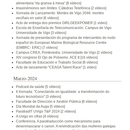
alimentaria “da granxa á mesa”
[8 vídeos]
Imaxinémonos sen límites. Cátedras Telefónica
[2 vídeos]
Xornada de Lanzamento. Montes de Vigo 2046: montes
veciñais en valor
[6 vídeos]
Acto de entrega dos premios GIRLGEEKPOWER
[1 video]
Escola de Enxeñaría de Telecomunicación. Campus de Vigo.
Universidade de Vigo
[3 vídeos]
Xornada de presentación do programa de intercambio do nodo
español do European Marine Biological Resource Centre
(EMBRC- ERIC)
[7 vídeos]
Campus CREA, Pontevedra. Universidade de Vigo
[2 vídeos]
XIV congreso El Ojo de Polisemo. ACE tt
[16 vídeos]
Facultade de Educación e Traballo Social
[6 vídeos]
Acto de lanzamento "CEAGA Talent Race"
[1 video]
Marzo-2024
Podcast da saúde
[5 vídeos]
II Xornada: "Conectando en igualdade: a transformación do
futuro tecnolóxico"
[3 vídeos]
Facultade de Dirección e Xestión Pública
[8 vídeos]
Día Mundial da Auga
[5 vídeos]
ParatradIT UVigo T&P 2024
[2 vídeos]
A Uvigo en cifras
[4 vídeos]
Conferencia. A paratraducción como mecanismo para
desenmascarar o canon. A reivindicación das mulleres galegas