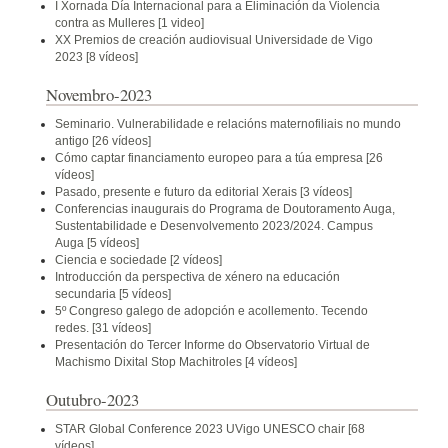
I Xornada Día Internacional para a Eliminación da Violencia
contra as Mulleres
[1 video]
XX Premios de creación audiovisual Universidade de Vigo
2023
[8 vídeos]
Novembro-2023
Seminario. Vulnerabilidade e relacións maternofiliais no mundo
antigo
[26 vídeos]
Cómo captar financiamento europeo para a túa empresa
[26
vídeos]
Pasado, presente e futuro da editorial Xerais
[3 vídeos]
Conferencias inaugurais do Programa de Doutoramento Auga,
Sustentabilidade e Desenvolvemento 2023/2024. Campus
Auga
[5 vídeos]
Ciencia e sociedade
[2 vídeos]
Introducción da perspectiva de xénero na educación
secundaria
[5 vídeos]
5º Congreso galego de adopción e acollemento. Tecendo
redes.
[31 vídeos]
Presentación do Tercer Informe do Observatorio Virtual de
Machismo Dixital Stop Machitroles
[4 vídeos]
Outubro-2023
STAR Global Conference 2023 UVigo UNESCO chair
[68
vídeos]