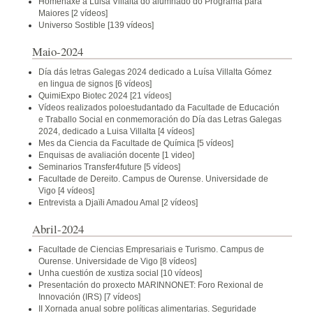
Homenaxe a Luisa Villalta do alumnado do Programa para
Maiores
[2 vídeos]
Universo Sostible
[139 vídeos]
Maio-2024
Día dás letras Galegas 2024 dedicado a Luísa Villalta Gómez
en lingua de signos
[6 vídeos]
QuimiExpo Biotec 2024
[21 vídeos]
Vídeos realizados poloestudantado da Facultade de Educación
e Traballo Social en conmemoración do Día das Letras Galegas
2024, dedicado a Luisa Villalta
[4 vídeos]
Mes da Ciencia da Facultade de Química
[5 vídeos]
Enquisas de avaliación docente
[1 video]
Seminarios Transfer4future
[5 vídeos]
Facultade de Dereito. Campus de Ourense. Universidade de
Vigo
[4 vídeos]
Entrevista a Djaïli Amadou Amal
[2 vídeos]
Abril-2024
Facultade de Ciencias Empresariais e Turismo. Campus de
Ourense. Universidade de Vigo
[8 vídeos]
Unha cuestión de xustiza social
[10 vídeos]
Presentación do proxecto MARINNONET: Foro Rexional de
Innovación (IRS)
[7 vídeos]
II Xornada anual sobre políticas alimentarias. Seguridade