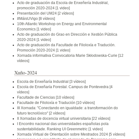
Acto de graduación da Escola de Enxeñería Industrial,
promoción 2020-2024
[1 video]
Presentación del UM24
[2 vídeos]
#MáisUVigo
[8 vídeos]
10th Atlantic Workshop on Energy and Environmental
Economics
[1 video]
Acto de graduación do Grao en Dirección e Xestión Pública
2020-2024
[1 video]
Acto de graduación da Facultade de Filoloxía e Tradución.
Promoción 2020-2024
[1 video]
Xornada informativa Convocatoria Marie Skłodowska-Curie
[12
vídeos]
Xuño-2024
Escola de Enxeñaría Industrial
[3 vídeos]
Escola de Enxeñaría Forestal. Campus de Pontevedra
[4
vídeos]
Facultade de Ciencias
[10 vídeos]
Facultade de Filoloxía e Tradución
[10 vídeos]
III Xornada: "Conectando en igualdade: a transformación do
futuro tecnolóxico"
[2 vídeos]
II Xornadas de docencia virtual universitaria
[22 vídeos]
I Encontro nacional das universidades españolas pola
sustentabilidade. Ranking UI Greenmetric
[1 video]
Xornada Virtual de Orientación sobre Mestrados 2024
[5 vídeos]