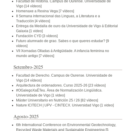
Facultad de Historia. Campus de Ourense. Universidade de
Vigo
[14 vídeos]
Homenaxe a Rexina Vega
[7 vídeos]
II Semana internacional das Linguas, a Literatura e a
Traducción
[4 vídeos]
Entrega da Medalla de ouro da Universidade de Vigo á Editorial
Galaxia
[1 video]
Fundación CYD
[3 vídeos]
Futuro alumnado de grao. Sabes o que queres estudar?
[9
vídeos]
VII Xornadas Olladas á Antigüidade. A infancia feminina no
mundo antigo
[7 vídeos]
Setembro-2025
Facultad de Derecho. Campus de Ourense. Universidade de
Vigo
[14 vídeos]
Arquitectura de ordenadores. Curso 2025-26
[23 vídeos]
#OGalegoXaÉTeu. Área de Normalización Lingüística.
Universidade de Vigo
[1 video]
Máster Universitario en Nutrición 25 / 26
[82 vídeos]
Nature ICITECH | UPV - CINTECX. Universidad Vigo
[1 video]
Agosto-2025
6th International Conference on Environmental Geotechnology,
Recycled Waste Materials and Sustainable Engineering
[5