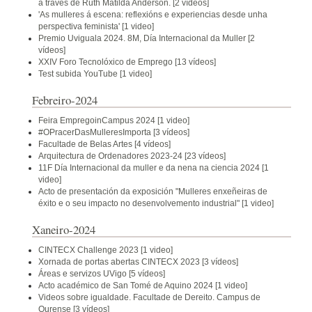
a través de Ruth Matilda Anderson.
[2 vídeos]
'As mulleres á escena: reflexións e experiencias desde unha
perspectiva feminista'
[1 video]
Premio Uviguala 2024. 8M, Día Internacional da Muller
[2
vídeos]
XXIV Foro Tecnolóxico de Emprego
[13 vídeos]
Test subida YouTube
[1 video]
Febreiro-2024
Feira EmpregoinCampus 2024
[1 video]
#OPracerDasMulleresImporta
[3 vídeos]
Facultade de Belas Artes
[4 vídeos]
Arquitectura de Ordenadores 2023-24
[23 vídeos]
11F Día Internacional da muller e da nena na ciencia 2024
[1
video]
Acto de presentación da exposición "Mulleres enxeñeiras de
éxito e o seu impacto no desenvolvemento industrial"
[1 video]
Xaneiro-2024
CINTECX Challenge 2023
[1 video]
Xornada de portas abertas CINTECX 2023
[3 vídeos]
Áreas e servizos UVigo
[5 vídeos]
Acto académico de San Tomé de Aquino 2024
[1 video]
Videos sobre igualdade. Facultade de Dereito. Campus de
Ourense
[3 vídeos]