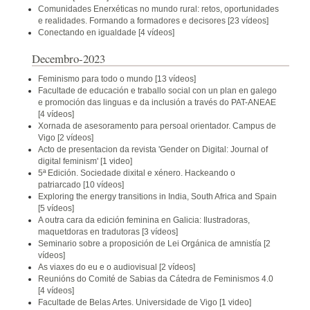
Comunidades Enerxéticas no mundo rural: retos, oportunidades
e realidades. Formando a formadores e decisores
[23 vídeos]
Conectando en igualdade
[4 vídeos]
Decembro-2023
Feminismo para todo o mundo
[13 vídeos]
Facultade de educación e traballo social con un plan en galego
e promoción das linguas e da inclusión a través do PAT-ANEAE
[4 vídeos]
Xornada de asesoramento para persoal orientador. Campus de
Vigo
[2 vídeos]
Acto de presentacion da revista 'Gender on Digital: Journal of
digital feminism'
[1 video]
5ª Edición. Sociedade dixital e xénero. Hackeando o
patriarcado
[10 vídeos]
Exploring the energy transitions in India, South Africa and Spain
[5 vídeos]
A outra cara da edición feminina en Galicia: Ilustradoras,
maquetdoras en tradutoras
[3 vídeos]
Seminario sobre a proposición de Lei Orgánica de amnistía
[2
vídeos]
As viaxes do eu e o audiovisual
[2 vídeos]
Reunións do Comité de Sabias da Cátedra de Feminismos 4.0
[4 vídeos]
Facultade de Belas Artes. Universidade de Vigo
[1 video]