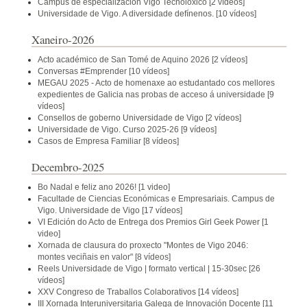
Campus de especialización Vigo Tecnolóxico
[2 vídeos]
Universidade de Vigo. A diversidade defínenos.
[10 vídeos]
Xaneiro-2026
Acto académico de San Tomé de Aquino 2026
[2 vídeos]
Conversas #Emprender
[10 vídeos]
MEGAU 2025 - Acto de homenaxe ao estudantado cos mellores
expedientes de Galicia nas probas de acceso á universidade
[9
vídeos]
Consellos de goberno Universidade de Vigo
[2 vídeos]
Universidade de Vigo. Curso 2025-26
[9 vídeos]
Casos de Empresa Familiar
[8 vídeos]
Decembro-2025
Bo Nadal e feliz ano 2026!
[1 video]
Facultade de Ciencias Económicas e Empresariais. Campus de
Vigo. Universidade de Vigo
[17 vídeos]
VI Edición do Acto de Entrega dos Premios Girl Geek Power
[1
video]
Xornada de clausura do proxecto "Montes de Vigo 2046:
montes veciñais en valor"
[8 vídeos]
Reels Universidade de Vigo | formato vertical | 15-30sec
[26
vídeos]
XXV Congreso de Traballos Colaborativos
[14 vídeos]
III Xornada Interuniversitaria Galega de Innovación Docente
[11