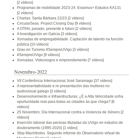
[2 vídeos]
Programas de mobilidade 2023-24. Erasmus+ Estudos KA131
[2 vídeos]
Charlas: Santa Bárbara 22/23
[2 vídeos]
CircularSeas. Project Closing Day
[9 vídeos]
A OTAN, pasado, presente e futuro
[2 vídeos]
A Investigación en Galicia
[3 vídeos]
Xornadas de empregabilidade. Captación de talento na función
pública
[10 vídeos]
Grao en Turismo #SempreUVigo
[3 vídeos]
#SempreUVigo
[9 vídeos]
Xornadas. Videoxogos e emprendemento
[7 vídeos]
Novembro-2022
VII Conferência Internacional José Saramago
[37 vídeos]
A representatividade e re-presentación das mulleres no
audiovisual galego
[3 vídeos]
Desenvolvemento e Infraestructuras: ¿É a Alta Velocidade unha
oportunidade real para todas as cidades ás que chega?
[6
vídeos]
25 Novembro: Día Internacional contra a Violencia de Xénero
[2
vídeos]
Inserción laboral das persoas tituladas da UVigo en estudos de
doutoramento (1995-2020)
[1 video]
Stop Machitroles. Segundo informe do Observatorio virtual de