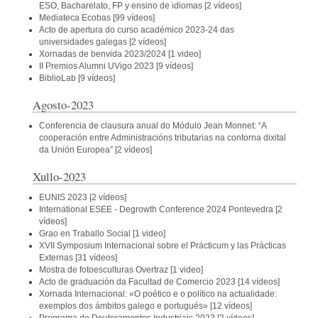
ESO, Bacharelato, FP y ensino de idiomas
[2 vídeos]
Mediateca Ecobas
[99 vídeos]
Acto de apertura do curso académico 2023-24 das
universidades galegas
[2 vídeos]
Xornadas de benvida 2023/2024
[1 video]
II Premios Alumni UVigo 2023
[9 vídeos]
BiblioLab
[9 vídeos]
Agosto-2023
Conferencia de clausura anual do Módulo Jean Monnet: “A
cooperación entre Administracións tributarias na contorna dixital
da Unión Europea”
[2 vídeos]
Xullo-2023
EUNIS 2023
[2 vídeos]
International ESEE - Degrowth Conference 2024 Pontevedra
[2
vídeos]
Grao en Traballo Social
[1 video]
XVII Symposium Internacional sobre el Prácticum y las Prácticas
Externas
[31 vídeos]
Mostra de fotoesculturas Overtraz
[1 video]
Acto de graduación da Facultad de Comercio 2023
[14 vídeos]
Xornada Internacional: «O poético e o político na actualidade:
exemplos dos ámbitos galego e portugués»
[12 vídeos]