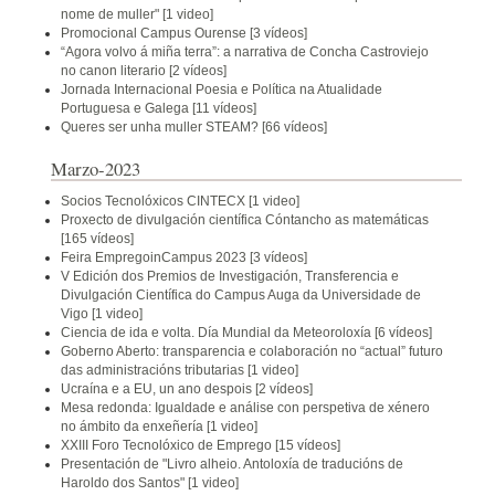
nome de muller"
[1 video]
Promocional Campus Ourense
[3 vídeos]
“Agora volvo á miña terra”: a narrativa de Concha Castroviejo
no canon literario
[2 vídeos]
Jornada Internacional Poesia e Política na Atualidade
Portuguesa e Galega
[11 vídeos]
Queres ser unha muller STEAM?
[66 vídeos]
Marzo-2023
Socios Tecnolóxicos CINTECX
[1 video]
Proxecto de divulgación científica Cóntancho as matemáticas
[165 vídeos]
Feira EmpregoinCampus 2023
[3 vídeos]
V Edición dos Premios de Investigación, Transferencia e
Divulgación Científica do Campus Auga da Universidade de
Vigo
[1 video]
Ciencia de ida e volta. Día Mundial da Meteoroloxía
[6 vídeos]
Goberno Aberto: transparencia e colaboración no “actual” futuro
das administracións tributarias
[1 video]
Ucraína e a EU, un ano despois
[2 vídeos]
Mesa redonda: Igualdade e análise con perspetiva de xénero
no ámbito da enxeñería
[1 video]
XXIII Foro Tecnolóxico de Emprego
[15 vídeos]
Presentación de "Livro alheio. Antoloxía de traducións de
Haroldo dos Santos"
[1 video]