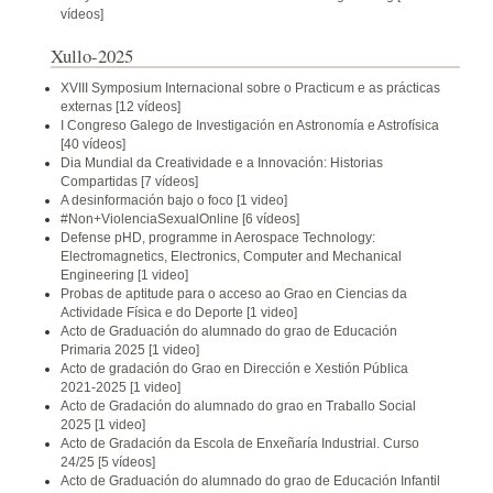
vídeos]
Xullo-2025
XVIII Symposium Internacional sobre o Practicum e as prácticas
externas
[12 vídeos]
I Congreso Galego de Investigación en Astronomía e Astrofísica
[40 vídeos]
Dia Mundial da Creatividade e a Innovación: Historias
Compartidas
[7 vídeos]
A desinformación bajo o foco
[1 video]
#Non+ViolenciaSexualOnline
[6 vídeos]
Defense pHD, programme in Aerospace Technology:
Electromagnetics, Electronics, Computer and Mechanical
Engineering
[1 video]
Probas de aptitude para o acceso ao Grao en Ciencias da
Actividade Física e do Deporte
[1 video]
Acto de Graduación do alumnado do grao de Educación
Primaria 2025
[1 video]
Acto de gradación do Grao en Dirección e Xestión Pública
2021-2025
[1 video]
Acto de Gradación do alumnado do grao en Traballo Social
2025
[1 video]
Acto de Gradación da Escola de Enxeñaría Industrial. Curso
24/25
[5 vídeos]
Acto de Graduación do alumnado do grao de Educación Infantil