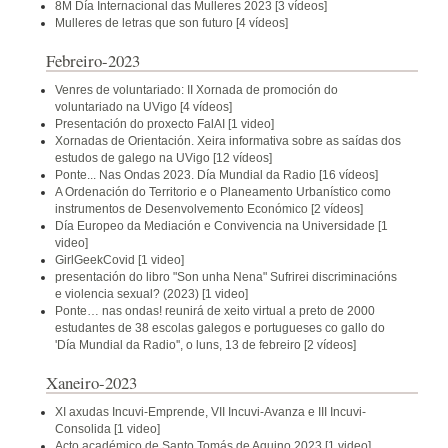
8M Día Internacional das Mulleres 2023
[3 vídeos]
Mulleres de letras que son futuro
[4 vídeos]
Febreiro-2023
Venres de voluntariado: II Xornada de promoción do
voluntariado na UVigo
[4 vídeos]
Presentación do proxecto FalAI
[1 video]
Xornadas de Orientación. Xeira informativa sobre as saídas dos
estudos de galego na UVigo
[12 vídeos]
Ponte... Nas Ondas 2023. Día Mundial da Radio
[16 vídeos]
A Ordenación do Territorio e o Planeamento Urbanístico como
instrumentos de Desenvolvemento Económico
[2 vídeos]
Día Europeo da Mediación e Convivencia na Universidade
[1
video]
GirlGeekCovid
[1 video]
presentación do libro "Son unha Nena" Sufrirei discriminacións
e violencia sexual? (2023)
[1 video]
Ponte… nas ondas! reunirá de xeito virtual a preto de 2000
estudantes de 38 escolas galegos e portugueses co gallo do
'Día Mundial da Radio'', o luns, 13 de febreiro
[2 vídeos]
Xaneiro-2023
XI axudas Incuvi-Emprende, VII Incuvi-Avanza e III Incuvi-
Consolida
[1 video]
Acto académico de Santo Tomás de Aquino 2023
[1 video]