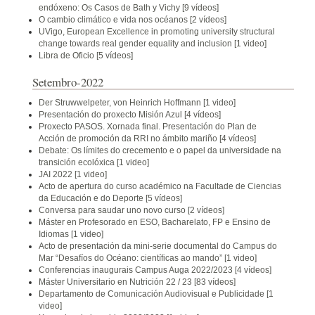
endóxeno: Os Casos de Bath y Vichy
[9 vídeos]
O cambio climático e vida nos océanos
[2 vídeos]
UVigo, European Excellence in promoting university structural
change towards real gender equality and inclusion
[1 video]
Libra de Oficio
[5 vídeos]
Setembro-2022
Der Struwwelpeter, von Heinrich Hoffmann
[1 video]
Presentación do proxecto Misión Azul
[4 vídeos]
Proxecto PASOS. Xornada final. Presentación do Plan de
Acción de promoción da RRI no ámbito mariño
[4 vídeos]
Debate: Os límites do crecemento e o papel da universidade na
transición ecolóxica
[1 video]
JAI 2022
[1 video]
Acto de apertura do curso académico na Facultade de Ciencias
da Educación e do Deporte
[5 vídeos]
Conversa para saudar uno novo curso
[2 vídeos]
Máster en Profesorado en ESO, Bacharelato, FP e Ensino de
Idiomas
[1 video]
Acto de presentación da mini-serie documental do Campus do
Mar “Desafíos do Océano: científicas ao mando”
[1 video]
Conferencias inaugurais Campus Auga 2022/2023
[4 vídeos]
Máster Universitario en Nutrición 22 / 23
[83 vídeos]
Departamento de Comunicación Audiovisual e Publicidade
[1
video]