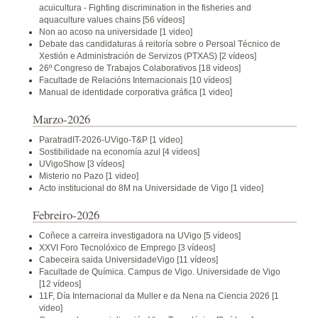
acuicultura - Fighting discrimination in the fisheries and
aquaculture values chains
[56 vídeos]
Non ao acoso na universidade
[1 video]
Debate das candidaturas á reitoría sobre o Persoal Técnico de
Xestión e Administración de Servizos (PTXAS)
[2 vídeos]
26º Congreso de Trabajos Colaborativos
[18 vídeos]
Facultade de Relacións Internacionais
[10 vídeos]
Manual de identidade corporativa gráfica
[1 video]
Marzo-2026
ParatradIT-2026-UVigo-T&P
[1 video]
Sostibilidade na economía azul
[4 vídeos]
UVigoShow
[3 vídeos]
Misterio no Pazo
[1 video]
Acto institucional do 8M na Universidade de Vigo
[1 video]
Febreiro-2026
Coñece a carreira investigadora na UVigo
[5 vídeos]
XXVI Foro Tecnolóxico de Emprego
[3 vídeos]
Cabeceira saida UniversidadeVigo
[11 vídeos]
Facultade de Química. Campus de Vigo. Universidade de Vigo
[12 vídeos]
11F, Día Internacional da Muller e da Nena na Ciencia 2026
[1
video]