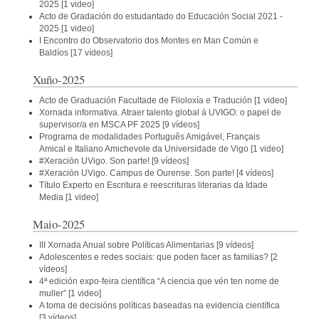
2025
[1 video]
Acto de Gradación do estudantado do Educación Social 2021 -
2025
[1 video]
I Encontro do Observatorio dos Montes en Man Común e
Baldíos
[17 vídeos]
Xuño-2025
Acto de Graduación Facultade de Filoloxía e Tradución
[1 video]
Xornada informativa. Atraer talento global á UVIGO: o papel de
supervisor/a en MSCA PF 2025
[9 vídeos]
Programa de modalidades Português Amigável, Français
Amical e Italiano Amichevole da Universidade de Vigo
[1 video]
#Xeración UVigo. Son parte!
[9 vídeos]
#Xeración UVigo. Campus de Ourense. Son parte!
[4 vídeos]
Título Experto en Escritura e reescrituras literarias da Idade
Media
[1 video]
Maio-2025
III Xornada Anual sobre Políticas Alimentarias
[9 vídeos]
Adolescentes e redes sociais: que poden facer as familias?
[2
vídeos]
4ª edición expo-feira científica “A ciencia que vén ten nome de
muller”
[1 video]
A toma de decisións políticas baseadas na evidencia científica
[3 vídeos]