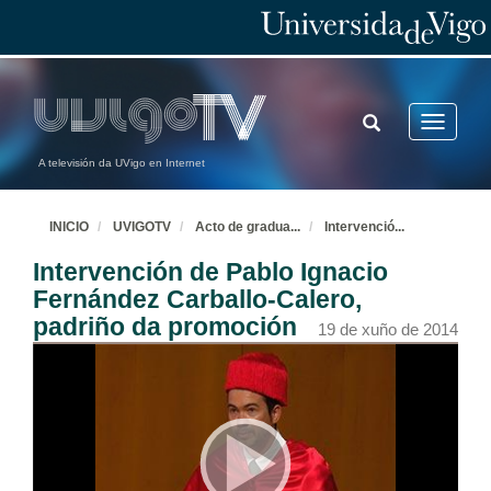
TOGGLE
Toggle
SEARCH
navigatio
A televisión da UVigo en Internet
INICIO
UVIGOTV
Acto de gradua
...
Intervenció
...
Intervención de Pablo Ignacio
Fernández Carballo-Calero,
padriño da promoción
19 de xuño de 2014