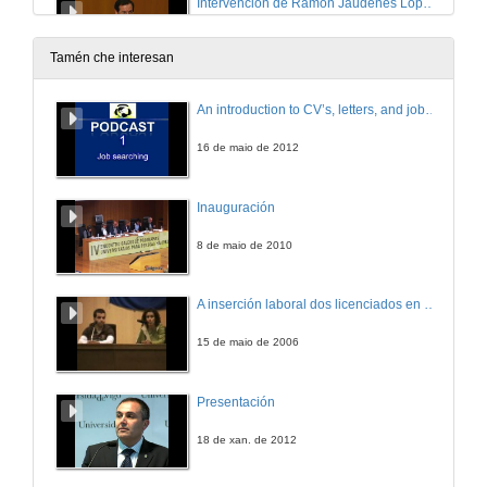
Intervención de Ramón Jáudenes López de Castro
19 de xuño de 2014
Tamén che interesan
Intervención dos representantes dos alumnos do Máster en Avogacía
An introduction to CV’s, letters, and job searching
19 de xuño de 2014
16 de maio de 2012
Entrega de diplomas e bandas: Máster en avogacía. Curso 2013/2014
Inauguración
19 de xuño de 2014
8 de maio de 2010
Intervención Ana María Pita Grandal
A inserción laboral dos licenciados en Ciencias do Mar: a carreira investigadora
19 de xuño de 2014
15 de maio de 2006
Intervención Salustiano Mato de la Iglesia
Presentación
19 de xuño de 2014
18 de xan. de 2012