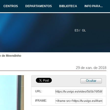
CENTROS
DEPARTAMENTOS
BIBLIOTECA
INFO PARA...
ES /
GL
te de Meendinho
29 de xan. de 2018
Ocultar
URL:
IFRAME: