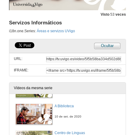
Visto
53
veces
Servizos Informáticos
i18n.one.Series:
Áreas e servizos UVigo
Ocultar
URL:
IFRAME:
Area de Benestar, Saúde e Deporte
Vídeos da mesma serie
10 de set. de 2020
A Biblioteca
10 de set. de 2020
Centro de Linguas