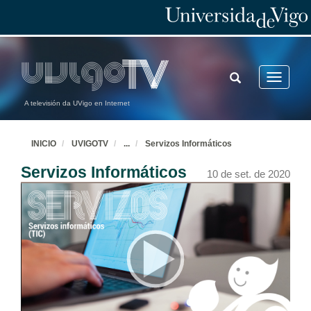
TOGGLE
Toggle
SEARCH
navigatio
A televisión da UVigo en Internet
INICIO
UVIGOTV
...
Servizos Informáticos
Servizos Informáticos
10 de set. de 2020