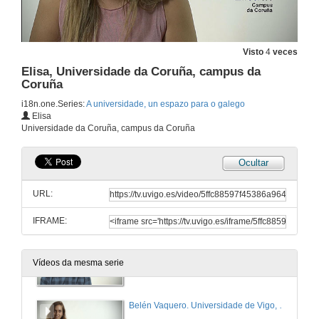
A universidade, un espazo para o galego
Visto
4
veces
Elisa, Universidade da Coruña, campus da
11 de xan. de 2021
Coruña
i18n.one.Series:
A universidade, un espazo para o galego
Aranxa, Universidade de Santiago de Compostela, campus de Santiago
Elisa
Universidade da Coruña, campus da Coruña
11 de xan. de 2021
Ocultar
Diego, Universidade de Vigo, campus de Ourense
URL:
11 de xan. de 2021
IFRAME:
Iago, Universidade de Santiago de Compostela, campus de Lugo
Vídeos da mesma serie
11 de xan. de 2021
Belén Vaquero. Universidade de Vigo, campus de Vigo