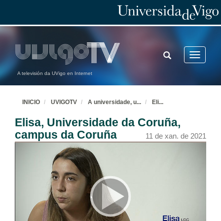
TOGGLE
Toggle
SEARCH
navigatio
A televisión da UVigo en Internet
INICIO
UVIGOTV
A universidade, u
...
Eli
...
Elisa, Universidade da Coruña,
campus da Coruña
11 de xan. de 2021