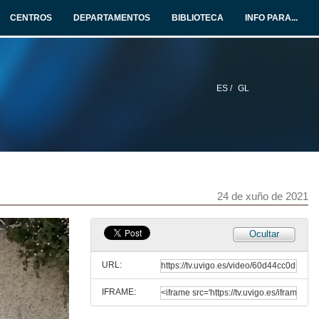
CENTROS
DEPARTAMENTOS
BIBLIOTECA
INFO PARA...
ES /
GL
24 de xuño de 2021
Ocultar
URL:
IFRAME: