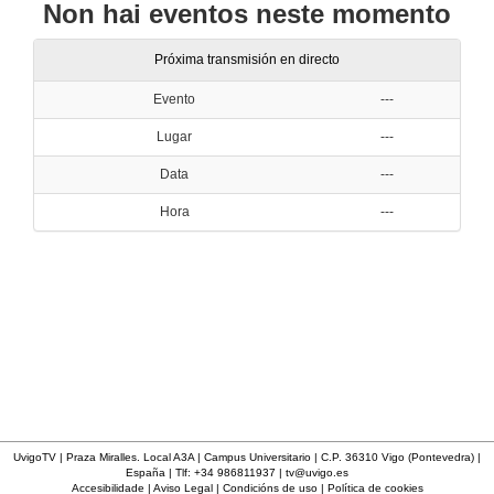
Non hai eventos neste momento
Próxima transmisión en directo
Evento
---
Lugar
---
Data
---
Hora
---
UvigoTV | Praza Miralles. Local A3A | Campus Universitario | C.P. 36310 Vigo (Pontevedra) |
España | Tlf: +34 986811937 |
tv@uvigo.es
Accesibilidade
|
Aviso Legal
|
Condicións de uso
|
Política de cookies