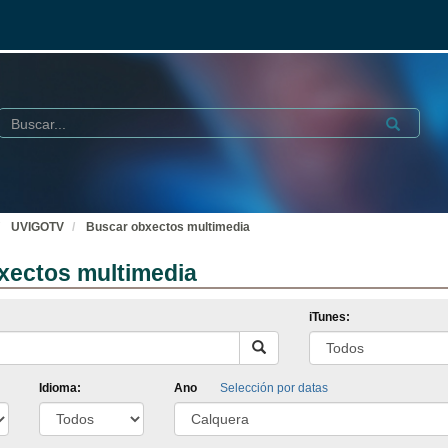
Buscar
Submit
UVIGOTV
Buscar obxectos multimedia
xectos multimedia
iTunes:
Idioma:
Ano
Selección por datas