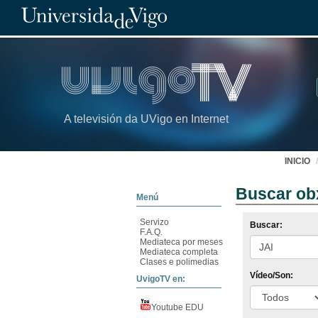
A televisión da UVigo en Internet
INICIO
Buscar ob
Menú
Servizo
Buscar:
F.A.Q.
Mediateca por meses
Mediateca completa
Clases e polimedias
Vídeo/Son:
UvigoTV en:
Youtube EDU