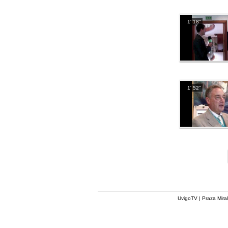
1' 18''
1' 52''
UvigoTV | Praza Miral