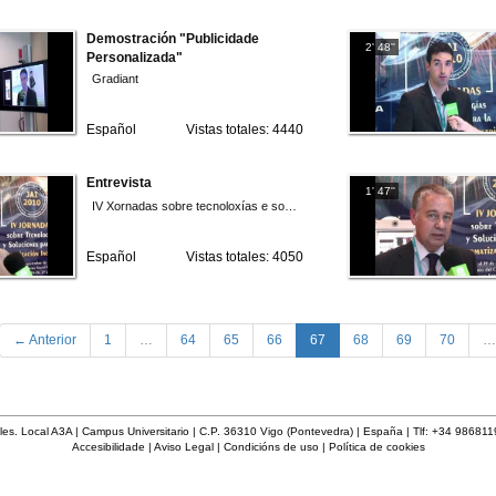
Demostración "Publicidade
2' 48''
Personalizada"
Gradiant
Español
Vistas totales: 4440
Entrevista
1' 47''
IV Xornadas sobre tecnoloxías e solucións para a automatización industrial 2010
Español
Vistas totales: 4050
(current)
← Anterior
1
…
64
65
66
67
68
69
70
…
les. Local A3A | Campus Universitario | C.P. 36310 Vigo (Pontevedra) | España | Tlf: +34 98681
Accesibilidade
|
Aviso Legal
|
Condicións de uso
|
Política de cookies