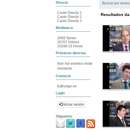
Directo
Buscar por series
Canle Directo 1
Resultados da 
Canle Directo 2
Canle Directo 3
Mediateca
3' 13''
2668 Series
26767 Videos
10286.33 Horas
Próximos directos
Non hai eventos neste
3' 07''
momento
Contacto
tv@uvigo.es
Login
Iniciar sesión
2' 05''
Séguenos: