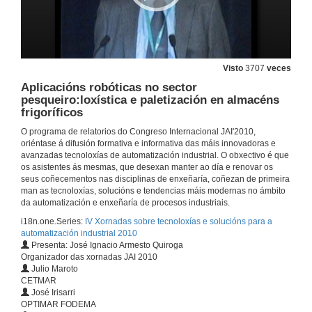
Entrevista
17 de nov. de 2010
Teleservicio na contorna de automatización
Visto
3707
veces
Aplicacións robóticas no sector
17 de nov. de 2010
pesqueiro:loxística e paletización en almacéns
frigoríficos
Entrevista
O programa de relatorios do Congreso Internacional JAI'2010,
oriéntase á difusión formativa e informativa das máis innovadoras e
17 de nov. de 2010
avanzadas tecnoloxías de automatización industrial. O obxectivo é que
os asistentes ás mesmas, que desexan manter ao día e renovar os
seus coñecementos nas disciplinas de enxeñaría, coñezan de primeira
Robótica baixo cero, novos produtos: serie QUANTEC
man as tecnoloxías, solucións e tendencias máis modernas no ámbito
da automatización e enxeñaría de procesos industriais.
17 de nov. de 2010
i18n.one.Series:
IV Xornadas sobre tecnoloxías e solucións para a
automatización industrial 2010
Presenta: José Ignacio Armesto Quiroga
Entrevista
Organizador das xornadas JAI 2010
Julio Maroto
17 de nov. de 2010
CETMAR
José Irisarri
OPTIMAR FODEMA
Recoñecemento de caras en contornas realistas e outras aplicacións de procesado facial