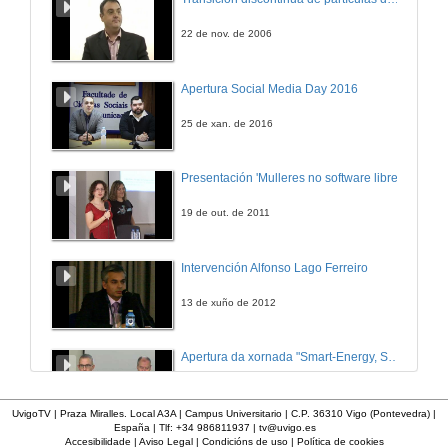
22 de nov. de 2006
Apertura Social Media Day 2016
25 de xan. de 2016
Presentación 'Mulleres no software libre'
19 de out. de 2011
Intervención Alfonso Lago Ferreiro
13 de xuño de 2012
Apertura da xornada "Smart-Energy, Smart-City"
28 de out. de 2015
UvigoTV | Praza Miralles. Local A3A | Campus Universitario | C.P. 36310 Vigo (Pontevedra) |
España | Tlf: +34 986811937 |
tv@uvigo.es
Accesibilidade
|
Aviso Legal
|
Condicións de uso
|
Política de cookies
Presentación web HCTech