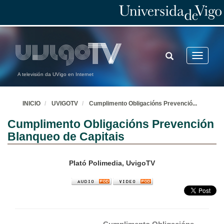
TOGGLE
Toggle
SEARCH
navigatio
A televisión da UVigo en Internet
INICIO
UVIGOTV
Cumplimento Obligacións Prevenció
...
Cumplimento Obligacións Prevención
Blanqueo de Capitais
Plató Polimedia, UvigoTV