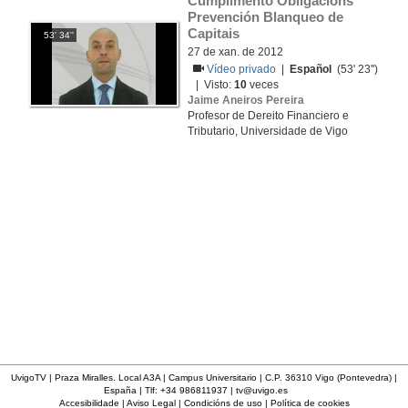
Cumplimento Obligacións 
Prevención Blanqueo de 
Capitais
53' 34''
27 de xan. de 2012
Vídeo privado
|
Español
(53' 23'')
| Visto:
10
veces
Jaime Aneiros Pereira
Profesor de Dereito Financiero e
Tributario, Universidade de Vigo
UvigoTV | Praza Miralles. Local A3A | Campus Universitario | C.P. 36310 Vigo (Pontevedra) |
España | Tlf: +34 986811937 |
tv@uvigo.es
Accesibilidade
|
Aviso Legal
|
Condicións de uso
|
Política de cookies