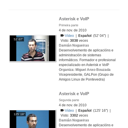
Asterisk e VoIP
Primeira parte
4 de nov. de 2010
Vídeo
|
Español
(52' 04'') |
52' 07''
Visto:
3038
veces
Damián Nogueiras
Desenvolvemento de aplicacións e
administración de sistemas
informáticos. Formador e profesional
especializado en Asterisk e VoIP
Organiza: Miguel Anxo Bouzada
Vicepresidente, GALPon (Grupo de
Amigos Linux de Pontevedra)
Asterisk e VoIP
Segunda parte
4 de nov. de 2010
Vídeo
|
Español
(125' 16'') |
125' 19''
Visto:
3302
veces
Damián Nogueiras
Desenvolvemento de aplicacións e