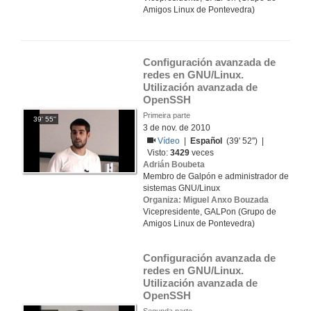
Amigos Linux de Pontevedra)
Configuración avanzada de 
redes en GNU/Linux. 
Utilización avanzada de 
OpenSSH
Primeira parte
39' 55''
3 de nov. de 2010
Vídeo
|
Español
(39' 52'') |
Visto:
3429
veces
Adrián Boubeta
Membro de Galpón e administrador de
sistemas GNU/Linux
Organiza: Miguel Anxo Bouzada
Vicepresidente, GALPon (Grupo de
Amigos Linux de Pontevedra)
Configuración avanzada de 
redes en GNU/Linux. 
Utilización avanzada de 
OpenSSH