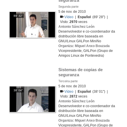
seguranza
Segunda parte
5 de nov. de 2010
89' 32''
Vídeo
|
Español
(89' 28'') |
Visto:
2970
veces
Antonio Sánchez León
Desenvolvedor e co-coordenador da
distribución libre baseada en
GNU/Linux GALPon MiniNo
Organiza: Miguel Anxo Bouzada
Vicepresidente, GALPon (Grupo de
Amigos Linux de Pontevedra)
Sistemas de copias de 
seguranza
Terceira parte
5 de nov. de 2010
38' 04''
Vídeo
|
Español
(38' 01'') |
Visto:
2872
veces
Antonio Sánchez León
Desenvolvedor e co-coordenador da
distribución libre baseada en
GNU/Linux GALPon MiniNo
Organiza: Miguel Anxo Bouzada
Vicepresidente, GALPon (Grupo de