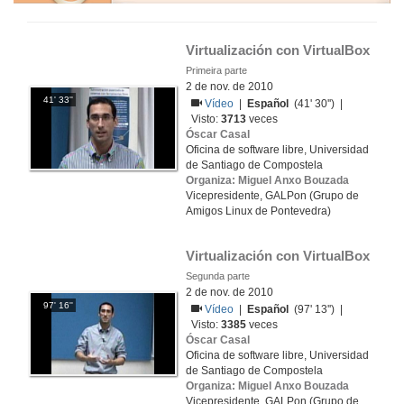
Virtualización con VirtualBox
Primeira parte
2 de nov. de 2010
41' 33''
Vídeo
|
Español
(41' 30'') |
Visto:
3713
veces
Óscar Casal
Oficina de software libre, Universidad
de Santiago de Compostela
Organiza: Miguel Anxo Bouzada
Vicepresidente, GALPon (Grupo de
Amigos Linux de Pontevedra)
Virtualización con VirtualBox
Segunda parte
2 de nov. de 2010
97' 16''
Vídeo
|
Español
(97' 13'') |
Visto:
3385
veces
Óscar Casal
Oficina de software libre, Universidad
de Santiago de Compostela
Organiza: Miguel Anxo Bouzada
Vicepresidente, GALPon (Grupo de