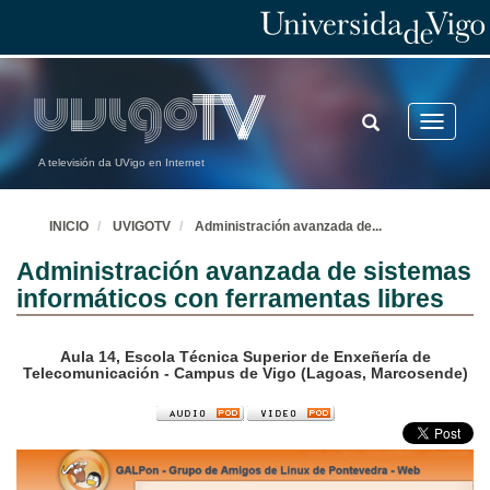
TOGGLE
Toggle
SEARCH
navigatio
A televisión da UVigo en Internet
INICIO
UVIGOTV
Administración avanzada de
...
Administración avanzada de sistemas
informáticos con ferramentas libres
Aula 14, Escola Técnica Superior de Enxeñería de
Telecomunicación - Campus de Vigo (Lagoas, Marcosende)