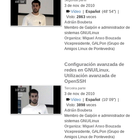
Segunda parte
48' 58''
3 de nov. de 2010
Vídeo
|
Español
(48' 54'') |
Visto:
2863
veces
Adrián Boubeta
Membro de Galpón e administrador de
sistemas GNU/Linux
Organiza: Miguel Anxo Bouzada
Vicepresidente, GALPon (Grupo de
Amigos Linux de Pontevedra)
Configuración avanzada de 
redes en GNU/Linux. 
Utilización avanzada de 
OpenSSH
Terceira parte
10' 12''
3 de nov. de 2010
Vídeo
|
Español
(10' 09'') |
Visto:
3898
veces
Adrián Boubeta
Membro de Galpón e administrador de
sistemas GNU/Linux
Organiza: Miguel Anxo Bouzada
Vicepresidente, GALPon (Grupo de
Amigos Linux de Pontevedra)