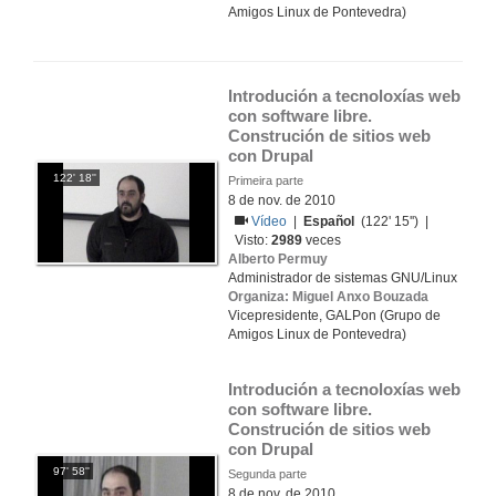
Amigos Linux de Pontevedra)
Introdución a tecnoloxías web 
con software libre. 
Construción de sitios web 
con Drupal
122' 18''
Primeira parte
8 de nov. de 2010
Vídeo
|
Español
(122' 15'') |
Visto:
2989
veces
Alberto Permuy
Administrador de sistemas GNU/Linux
Organiza: Miguel Anxo Bouzada
Vicepresidente, GALPon (Grupo de
Amigos Linux de Pontevedra)
Introdución a tecnoloxías web 
con software libre. 
Construción de sitios web 
con Drupal
97' 58''
Segunda parte
8 de nov. de 2010