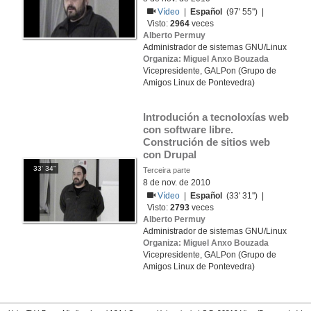
Vídeo
|
Español
(97' 55'') |
Visto:
2964
veces
Alberto Permuy
Administrador de sistemas GNU/Linux
Organiza: Miguel Anxo Bouzada
Vicepresidente, GALPon (Grupo de
Amigos Linux de Pontevedra)
Introdución a tecnoloxías web 
con software libre. 
Construción de sitios web 
con Drupal
33' 34''
Terceira parte
8 de nov. de 2010
Vídeo
|
Español
(33' 31'') |
Visto:
2793
veces
Alberto Permuy
Administrador de sistemas GNU/Linux
Organiza: Miguel Anxo Bouzada
Vicepresidente, GALPon (Grupo de
Amigos Linux de Pontevedra)