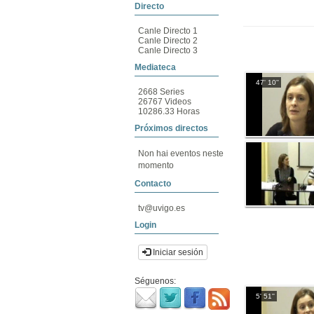
Directo
Canle Directo 1
Canle Directo 2
Canle Directo 3
Mediateca
47' 10''
2668 Series
26767 Videos
10286.33 Horas
Próximos directos
Non hai eventos neste
momento
Contacto
tv@uvigo.es
Login
Iniciar sesión
Séguenos:
5' 51''