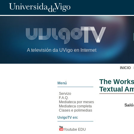
A televisión da UVigo en Internet
INICIO
The Works 
Menú
Textual A
Servizo
F.A.Q.
Mediateca por meses
Saló
Mediateca completa
Clases e polimedias
UvigoTV en:
Youtube EDU