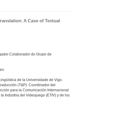
nslation: A Case of Textual 
tigador Colaborador do Grupo de
les
ingüística de la Universidade de Vigo.
atraducción (T&P). Coordinador del
ucción para la Comunicación Internacional
 la Industria del Videojuego (ETIV) y de los