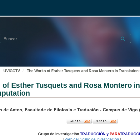
Buscar
Submit
UVIGOTV
The Works of Esther Tusquets and Rosa Montero in Translation:
of Esther Tusquets and Rosa Montero in 
mputation
n de Actos, Facultade de Filoloxía e Tradución - Campus de Vig
Grupo de investigación
TRADUCCIÓN y
PARA
TRADUCC
[
Web del Grupo de Investigación
]