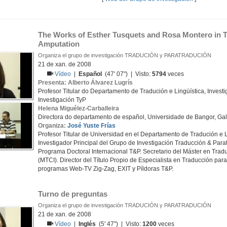
The Works of Esther Tusquets and Rosa Montero in Tra
Amputation
Organiza el grupo de investigación TRADUCIÓN y PARATRADUCIÓN
21 de xan. de 2008
Vídeo
|
Español
(47' 07'') | Visto:
5794
veces
Presenta: Alberto Álvarez Lugrís
Profesor Titular do Departamento de Tradución e Lingüística, Inves
Investigación TyP
Helena Miguélez-Carballeira
Directora do departamento de español, Universidade de Bangor, Ga
Organiza:
José Yuste Frías
Profesor Titular de Universidad en el Departamento de Tradución e L
Investigador Principal del Grupo de Investigación Traducción & Par
Programa Doctoral Internacional T&P. Secretario del Máster en Trad
(MTCI). Director del Título Propio de Especialista en Traducción para
programas Web-TV Zig-Zag, EXIT y Píldoras T&P.
Turno de preguntas
Organiza el grupo de investigación TRADUCIÓN y PARATRADUCIÓN
21 de xan. de 2008
Vídeo
|
Inglés
(5' 47'') | Visto:
1200
veces