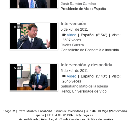
José Ramón Camino
Presidente de Alcoa España
Intervención
8' 54''
5 de xul. de 2011
Vídeo
|
Español
(8' 54'') | Visto:
3507
veces
Javier Guerra
Conselleiro de Economía e Industria
Intervención y despedida
5' 43''
5 de xul. de 2011
Vídeo
|
Español
(5' 43'') | Visto:
2645
veces
Salustiano Mato de la Iglesia
Reitor, Universidade de Vigo
UvigoTV | Praza Miralles. Local A3A | Campus Universitario | C.P. 36310 Vigo (Pontevedra) |
España | Tlf: +34 986811937 |
tv@uvigo.es
Accesibilidade
|
Aviso Legal
|
Condicións de uso
|
Política de cookies