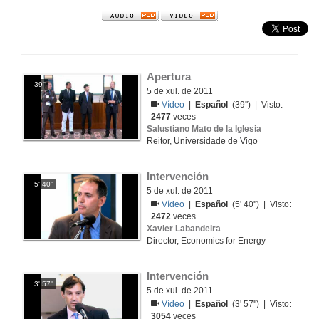
Apertura
39''
5 de xul. de 2011
Vídeo
|
Español
(39'') | Visto:
2477
veces
Salustiano Mato de la Iglesia
Reitor, Universidade de Vigo
Intervención
5' 40''
5 de xul. de 2011
Vídeo
|
Español
(5' 40'') | Visto:
2472
veces
Xavier Labandeira
Director, Economics for Energy
Intervención
3' 57''
5 de xul. de 2011
Vídeo
|
Español
(3' 57'') | Visto:
3054
veces