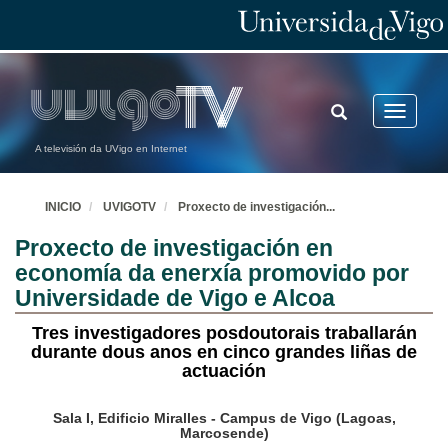
TOGGLE
Toggle
SEARCH
navigatio
A televisión da UVigo en Internet
INICIO
UVIGOTV
Proxecto de investigación
...
Proxecto de investigación en
economía da enerxía promovido por
Universidade de Vigo e Alcoa
Tres investigadores posdoutorais traballarán
durante dous anos en cinco grandes liñas de
actuación
Sala I, Edificio Miralles - Campus de Vigo (Lagoas,
Marcosende)