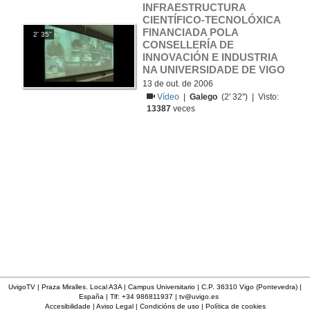
INFRAESTRUCTURA 
CIENTÍFICO-TECNOLÓXICA 
FINANCIADA POLA 
2' 35''
CONSELLERÍA DE 
INNOVACIÓN E INDUSTRIA 
NA UNIVERSIDADE DE VIGO
13 de out. de 2006
Vídeo
|
Galego
(2' 32'') | Visto:
13387
veces
UvigoTV | Praza Miralles. Local A3A | Campus Universitario | C.P. 36310 Vigo (Pontevedra) |
España | Tlf: +34 986811937 |
tv@uvigo.es
Accesibilidade
|
Aviso Legal
|
Condicións de uso
|
Política de cookies