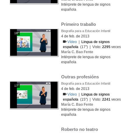
Intérprete de lengua de signos
española
Primeiro traballo
Biografía para a Educación Infantil
18''
4 de feb. de 2013
Vídeo
|
Lingua de signos
española
(17'') | Visto:
2295
veces
María C. Bao Fente
Intérprete de lengua de signos
española
Outras profesións
Biografía para a Educación Infantil
17''
4 de feb. de 2013
Vídeo
|
Lingua de signos
española
(15'') | Visto:
2241
veces
María C. Bao Fente
Intérprete de lengua de signos
española
Roberto no teatro