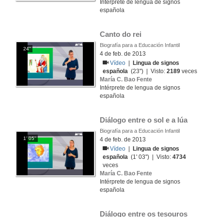
Intérprete de lengua de signos
española
Canto do rei
Biografía para a Educación Infantil
24''
4 de feb. de 2013
Vídeo
|
Lingua de signos
española
(23'') | Visto:
2189
veces
María C. Bao Fente
Intérprete de lengua de signos
española
Diálogo entre o sol e a lúa
Biografía para a Educación Infantil
1' 05''
4 de feb. de 2013
Vídeo
|
Lingua de signos
española
(1' 03'') | Visto:
4734
veces
María C. Bao Fente
Intérprete de lengua de signos
española
Diálogo entre os tesouros