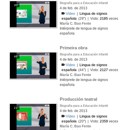
Biografía para a Educación Infantil
30''
4 de feb. de 2013
Vídeo
|
Lingua de signos
española
(29'') | Visto:
2185
veces
María C. Bao Fente
Intérprete de lengua de signos
española
Primeira obra
Biografía para a Educación Infantil
46''
4 de feb. de 2013
Vídeo
|
Lingua de signos
española
(44'') | Visto:
2127
veces
María C. Bao Fente
Intérprete de lengua de signos
española
Producción teatral
Biografía para a Educación Infantil
21''
4 de feb. de 2013
Vídeo
|
Lingua de signos
española
(20'') | Visto:
2359
veces
María C. Bao Fente