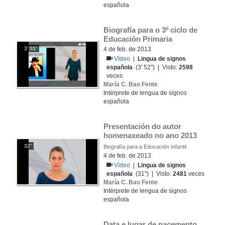
española
Biografía para o 3º ciclo de 
Educación Primaria
3' 55''
4 de feb. de 2013
Vídeo
|
Lingua de signos
española
(3' 52'') | Visto:
2598
veces
María C. Bao Fente
Intérprete de lengua de signos
española
Presentación do autor 
homenaxeado no ano 2013
32''
Biografía para a Educación Infantil
4 de feb. de 2013
Vídeo
|
Lingua de signos
española
(31'') | Visto:
2481
veces
María C. Bao Fente
Intérprete de lengua de signos
española
Data e lugar de nacemento