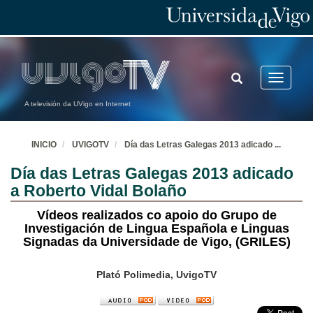
TOGGLE
Toggle
SEARCH
navigatio
A televisión da UVigo en Internet
INICIO
UVIGOTV
Día das Letras Galegas 2013 adicado
...
Día das Letras Galegas 2013 adicado
a Roberto Vidal Bolaño
Vídeos realizados co apoio do Grupo de
Investigación de Lingua Española e Linguas
Signadas da Universidade de Vigo, (GRILES)
Plató Polimedia, UvigoTV