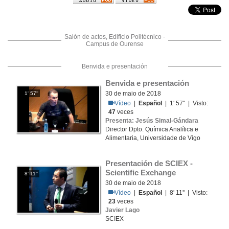
Salón de actos, Edificio Politécnico -
Campus de Ourense
Benvida e presentación
Benvida e presentación
30 de maio de 2018
1' 57''
Vídeo
|
Español
| 1' 57'' | Visto:
47
veces
Presenta: Jesús Simal-Gándara
Director Dpto. Química Analítica e
Alimentaria, Universidade de Vigo
Presentación de SCIEX - 
Scientific Exchange
8' 11''
30 de maio de 2018
Vídeo
|
Español
| 8' 11'' | Visto:
23
veces
Javier Lago
SCIEX