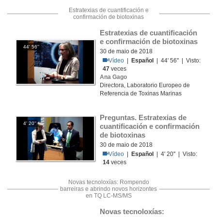
Estratexias de cuantificación e
confirmación de biotoxinas
Estratexias de cuantificación 
e confirmación de biotoxinas
44' 56''
30 de maio de 2018
Vídeo
|
Español
| 44' 56'' | Visto:
47
veces
Ana Gago
Directora, Laboratorio Europeo de
Referencia de Toxinas Marinas
Preguntas. Estratexias de 
4' 20''
cuantificación e confirmación 
de biotoxinas
30 de maio de 2018
Vídeo
|
Español
| 4' 20'' | Visto:
14
veces
Novas tecnoloxías: Rompendo
barreiras e abrindo novos horizontes
en TQ LC-MS/MS
Novas tecnoloxías: 