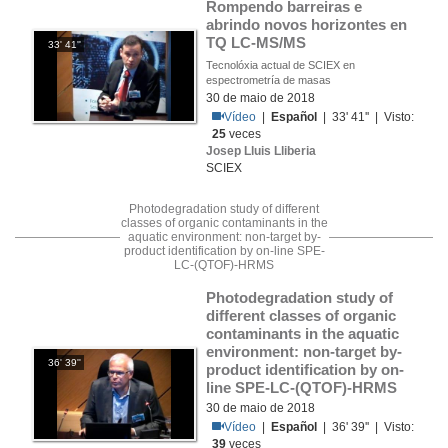
Rompendo barreiras e 
abrindo novos horizontes en 
TQ LC-MS/MS
33' 41''
Tecnolóxia actual de SCIEX en
espectrometría de masas
30 de maio de 2018
Vídeo
|
Español
| 33' 41'' | Visto:
25
veces
Josep Lluis Lliberia
SCIEX
Photodegradation study of different
classes of organic contaminants in the
aquatic environment: non-target by-
product identification by on-line SPE-
LC-(QTOF)-HRMS
Photodegradation study of 
different classes of organic 
contaminants in the aquatic 
environment: non-target by-
36' 39''
product identification by on-
line SPE-LC-(QTOF)-HRMS
30 de maio de 2018
Vídeo
|
Español
| 36' 39'' | Visto:
39
veces