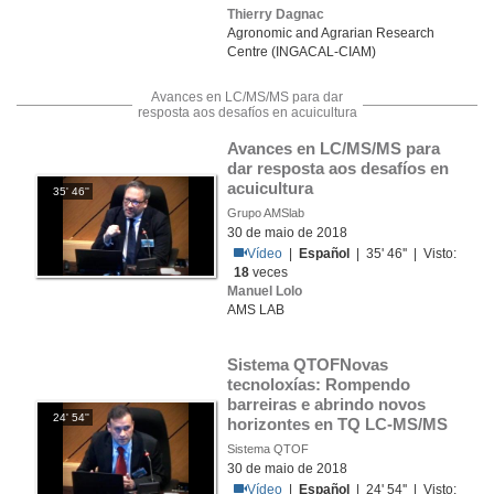
Thierry Dagnac
Agronomic and Agrarian Research
Centre (INGACAL-CIAM)
Avances en LC/MS/MS para dar
resposta aos desafíos en acuicultura
Avances en LC/MS/MS para 
dar resposta aos desafíos en 
acuicultura
35' 46''
Grupo AMSlab
30 de maio de 2018
Vídeo
|
Español
| 35' 46'' | Visto:
18
veces
Manuel Lolo
AMS LAB
Sistema QTOFNovas 
tecnoloxías: Rompendo 
barreiras e abrindo novos 
24' 54''
horizontes en TQ LC-MS/MS
Sistema QTOF
30 de maio de 2018
Vídeo
|
Español
| 24' 54'' | Visto: