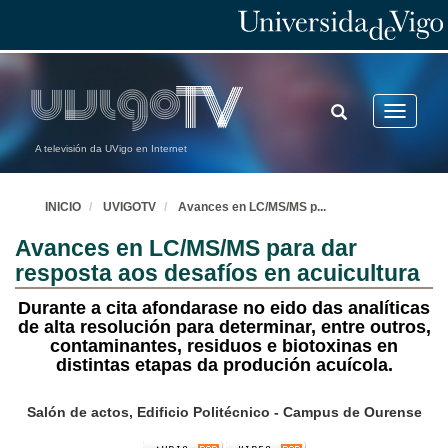
TOGGLE
Toggle
SEARCH
navigatio
A televisión da UVigo en Internet
INICIO
UVIGOTV
Avances en LC/MS/MS p
...
Avances en LC/MS/MS para dar
resposta aos desafíos en acuicultura
Durante a cita afondarase no eido das analíticas
de alta resolución para determinar, entre outros,
contaminantes, residuos e biotoxinas en
distintas etapas da produción acuícola.
Salón de actos, Edificio Politécnico - Campus de Ourense