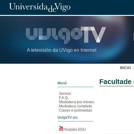
A televisión da UVigo en Internet
INICIO
Facultade
Menú
Servizo
F.A.Q.
Mediateca por meses
Mediateca completa
Clases e polimedias
UvigoTV en:
Youtube EDU