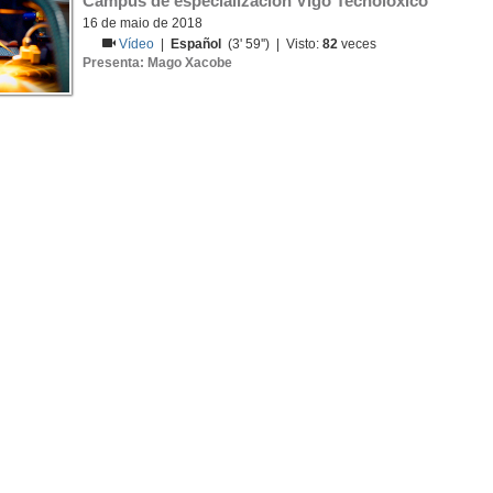
Campus de especialización Vigo Tecnolóxico
16 de maio de 2018
Vídeo
|
Español
(3' 59'') | Visto:
82
veces
Presenta: Mago Xacobe