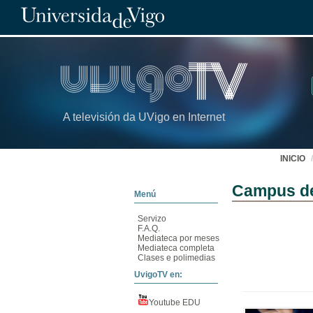
A televisión da UVigo en Internet
INICIO
Campus de
Menú
Servizo
F.A.Q.
Mediateca por meses
Mediateca completa
Clases e polimedias
UvigoTV en:
Youtube EDU