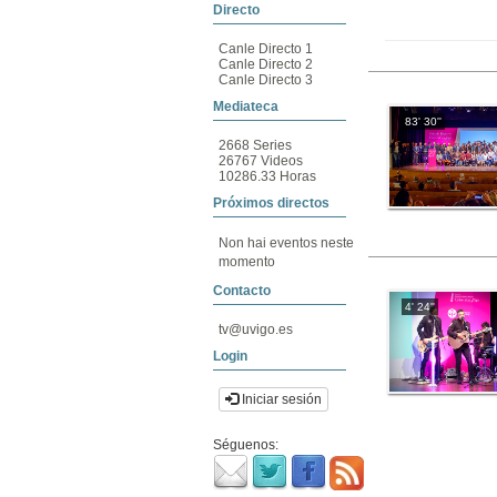
Directo
Canle Directo 1
Canle Directo 2
Canle Directo 3
Mediateca
83' 30''
2668 Series
26767 Videos
10286.33 Horas
Próximos directos
Non hai eventos neste
momento
Contacto
4' 24''
tv@uvigo.es
Login
Iniciar sesión
Séguenos: