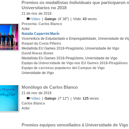
Premios os medallistas Individuais que participaron 
Universitarios no 2018
21 de nov. de 2018
Vídeo
|
Galego
(4' 38'') | Visto:
43
veces
Presenta: Carlos Blanco
Actor
Natalia Caparrini Marín
Vicerreitora de Estudantado e Empregabilidade, Universidade de Vi
Raquel da Costa Piñeiro
Medallista EU Games 2018-Piragüísmo, Universidade de Vigo
David Novas Bonet
Medallista EU Games 2018-Piragüísmo, Uniersidade de Vigo
Equipo da Universidade de Vigo nos EU Games 2018-Piragüísmo
Equipo de carreiras populares del Campus de Vigo
Uniersidade de Vigo
Monólogo de Carlos Blanco
21 de nov. de 2018
Vídeo
|
Galego
(7' 12'') | Visto:
125
veces
Carlos Blanco
Actor
Premios equipos vencellados á Universidade de Vigo