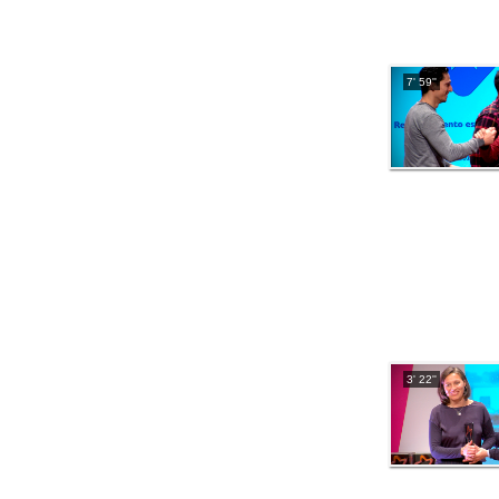
7' 59''
3' 22''