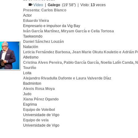
Vídeo
|
Galego
(19' 58'') | Visto:
13
veces
Presenta: Carlos Blanco
Actor
Eduardo Vieira
Empresario e impulsor da Vig Bay
Iván García Martínez, Miryam García e Celia Tortosa
Taekwondo
Daniel Sánchez Louzán
Natación
Leticia Fernández Barbosa, Jean Marie Okutu Kouletio e Adrián P
Atletismo
Cristina Alves Pereira, Pablo García García, Noelia Lalín Canda,
Touriño
Loita
Alejandro Rivadulla Dafonte e Laura Valverde Díaz
Badminton
Alexis Rosa Moya
Judo
Xiana Pérez Ogando
Esgrima
Equipo de Voleibol
Universidade de Vigo
Equipo de vela
Universidade de Vigo