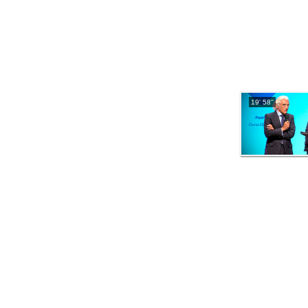
19' 58''