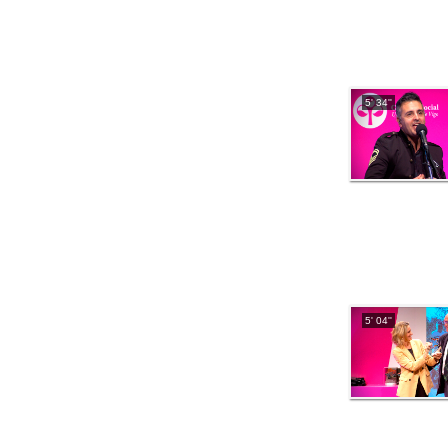
5' 34''
5' 04''