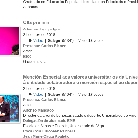
Graduado en Educación Especial, Licenciado en Psicoloxía e Presi
Adaptado.
Olla pra min
Actuación do grupo Igloo
21 de nov. de 2018
Vídeo
|
Galego
(5' 34'') | Visto:
13
veces
Presenta: Carlos Blanco
Actor
Igloo
Grupo musical
Mención Especial aos valores universitarios da Unive
á entidade colaboradora e mención especial ao deport
21 de nov. de 2018
Vídeo
|
Galego
(5' 04'') | Visto:
17
veces
Presenta: Carlos Blanco
Actor
Alfonso Mandado
Director da área de benestar, saude e deporte, Uniersidade de Vigo
Delegación de alumnado EME
Escola de Minas e Enerxía, Uniersidade de Vigo
Coca Cola European Partners
Jean Marie Okutu Kouletio