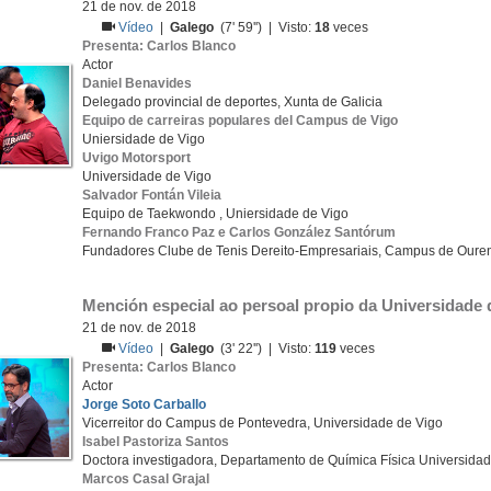
21 de nov. de 2018
Vídeo
|
Galego
(7' 59'') | Visto:
18
veces
Presenta: Carlos Blanco
Actor
Daniel Benavides
Delegado provincial de deportes, Xunta de Galicia
Equipo de carreiras populares del Campus de Vigo
Uniersidade de Vigo
Uvigo Motorsport
Universidade de Vigo
Salvador Fontán Vileia
Equipo de Taekwondo , Uniersidade de Vigo
Fernando Franco Paz e Carlos González Santórum
Fundadores Clube de Tenis Dereito-Empresariais, Campus de Ouren
Mención especial ao persoal propio da Universidade 
21 de nov. de 2018
Vídeo
|
Galego
(3' 22'') | Visto:
119
veces
Presenta: Carlos Blanco
Actor
Jorge Soto Carballo
Vicerreitor do Campus de Pontevedra, Universidade de Vigo
Isabel Pastoriza Santos
Doctora investigadora, Departamento de Química Física Universida
Marcos Casal Grajal