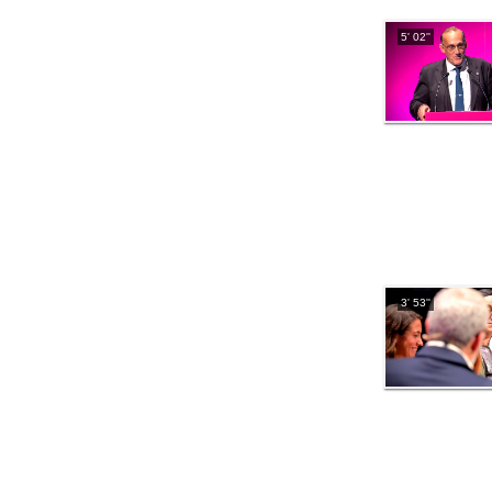
5' 02''
3' 53''