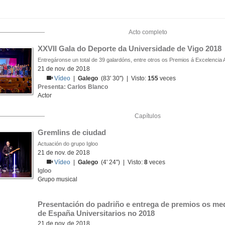
Acto completo
XXVII Gala do Deporte da Universidade de Vigo 2018
Entregáronse un total de 39 galardóns, entre otros os Premios á Excelencia
21 de nov. de 2018
Vídeo
|
Galego
(83' 30'') | Visto:
155
veces
Presenta: Carlos Blanco
Actor
Capítulos
Gremlins de ciudad
Actuación do grupo Igloo
21 de nov. de 2018
Vídeo
|
Galego
(4' 24'') | Visto:
8
veces
Igloo
Grupo musical
Presentación do padriño e entrega de premios os med
de España Universitarios no 2018
21 de nov. de 2018