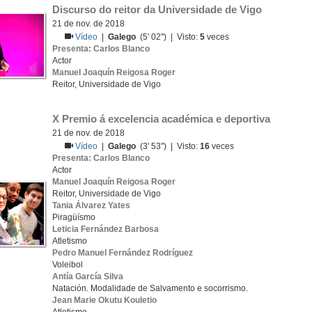
Discurso do reitor da Universidade de Vigo
21 de nov. de 2018
Vídeo
|
Galego
(5' 02'') | Visto:
5
veces
Presenta: Carlos Blanco
Actor
Manuel Joaquín Reigosa Roger
Reitor, Universidade de Vigo
X Premio á excelencia académica e deportiva
21 de nov. de 2018
Vídeo
|
Galego
(3' 53'') | Visto:
16
veces
Presenta: Carlos Blanco
Actor
Manuel Joaquín Reigosa Roger
Reitor, Universidade de Vigo
Tania Álvarez Yates
Piragüísmo
Leticia Fernández Barbosa
Atletismo
Pedro Manuel Fernández Rodríguez
Voleibol
Antía García Silva
Natación. Modalidade de Salvamento e socorrismo.
Jean Marie Okutu Kouletio