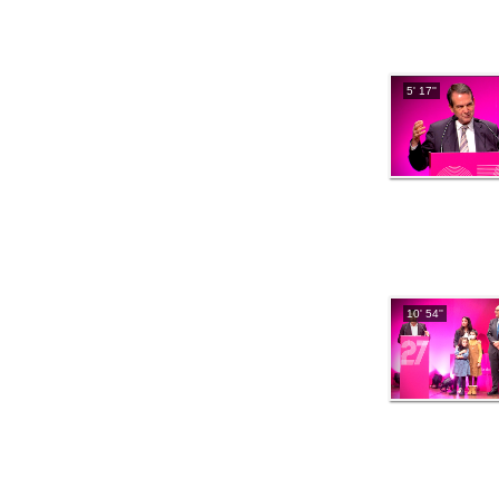
5' 17''
10' 54''