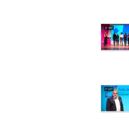
4' 38''
7' 12''