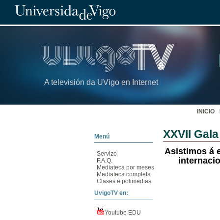
A televisión da UVigo en Internet
INICIO
XXVII Gala
Menú
Asistimos á 
Servizo
internaci
F.A.Q.
Mediateca por meses
Mediateca completa
Clases e polimedias
UvigoTV en:
Youtube EDU