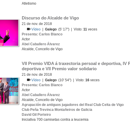
Atletismo
Discurso do Alcalde de Vigo
21 de nov. de 2018
Vídeo
|
Galego
(5' 17'') | Visto:
11
veces
Presenta: Carlos Blanco
Actor
Abel Caballero Álvarez
Alcalde, Concello de Vigo
Vll Premio VIDA á traxectoria persoal e deportiva, lV 
deportiva e Vll Premio valor solidario
21 de nov. de 2018
Vídeo
|
Galego
(10' 54'') | Visto:
16
veces
Presenta: Carlos Blanco
Actor
Abel Caballero Álvarez
Alcalde, Concello de Vigo
Agrupación de antiguos jugadores del Real Club Celta de Vigo
Club Peña Trevinca Montañeiros de Galicia
David Gil Porteiro
Iniciativa 700 camisetas contra a leucemia