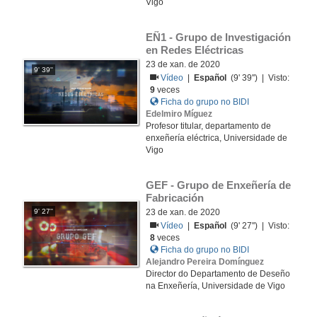
Vigo
EÑ1 - Grupo de Investigación 
en Redes Eléctricas
23 de xan. de 2020
9' 39''
Vídeo
|
Español
(9' 39'') | Visto:
9
veces
Ficha do grupo no BIDI
Edelmiro Míguez
Profesor titular, departamento de
enxeñería eléctrica, Universidade de
Vigo
GEF - Grupo de Enxeñería de 
Fabricación
9' 27''
23 de xan. de 2020
Vídeo
|
Español
(9' 27'') | Visto:
8
veces
Ficha do grupo no BIDI
Alejandro Pereira Domínguez
Director do Departamento de Deseño
na Enxeñería, Universidade de Vigo