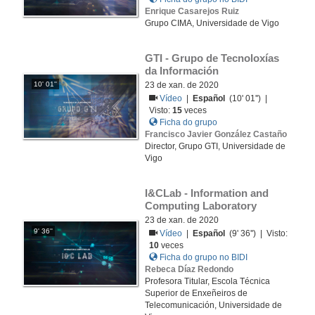
Enrique Casarejos Ruiz
Grupo CIMA, Universidade de Vigo
GTI - Grupo de Tecnoloxías 
da Información
10' 01''
23 de xan. de 2020
Vídeo
|
Español
(10' 01'') |
Visto:
15
veces
Ficha do grupo
Francisco Javier González Castaño
Director, Grupo GTI, Universidade de
Vigo
I&CLab - Information and 
Computing Laboratory
23 de xan. de 2020
9' 36''
Vídeo
|
Español
(9' 36'') | Visto:
10
veces
Ficha do grupo no BIDI
Rebeca Díaz Redondo
Profesora Titular, Escola Técnica
Superior de Enxeñeiros de
Telecomunicación, Universidade de