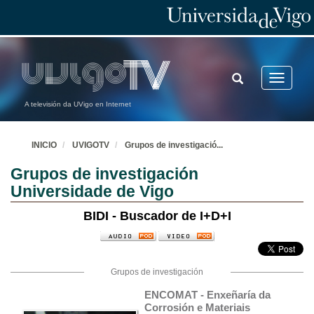
TOGGLE
Toggle
SEARCH
navigatio
A televisión da UVigo en Internet
INICIO
UVIGOTV
Grupos de investigació
...
Grupos de investigación
Universidade de Vigo
BIDI - Buscador de I+D+I
Grupos de investigación
ENCOMAT - Enxeñaría da 
Corrosión e Materiais