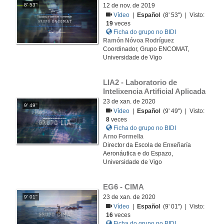
8' 53''
12 de nov. de 2019
Vídeo
|
Español
(8' 53'') | Visto:
19
veces
Ficha do grupo no BIDI
Ramón Nóvoa Rodríguez
Coordinador, Grupo ENCOMAT,
Universidade de Vigo
LIA2 - Laboratorio de 
Intelixencia Artificial Aplicada
23 de xan. de 2020
9' 49''
Vídeo
|
Español
(9' 49'') | Visto:
8
veces
Ficha do grupo no BIDI
Arno Formella
Director da Escola de Enxeñaría
Aeronáutica e do Espazo,
Universidade de Vigo
EG6 - CIMA
23 de xan. de 2020
9' 01''
Vídeo
|
Español
(9' 01'') | Visto:
16
veces
Ficha do grupo no BIDI