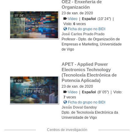
OE2 - Enxeñería de 
Organización
23 de xan. de 2020
10' 24''
Vídeo
|
Español
(10' 24'') |
Visto:
6
veces
Ficha do grupo no BIDI
José Carlos Prado Prado
Profesor - Dpto. de Organización de
Empresas e Marketing, Universidade
de Vigo
APET - Applied Power 
Electronics Technology 
(Tecnoloxía Electrónica de 
Potencia Aplicada)
8' 05''
23 de xan. de 2020
Vídeo
|
Español
(8' 05'') | Visto:
7
veces
Ficha do grupo no BIDI
Jesús Doval Gandoy
Dpto. de Tecnoloxía Electrónica da
Universidade de Vigo
Centros de investigación