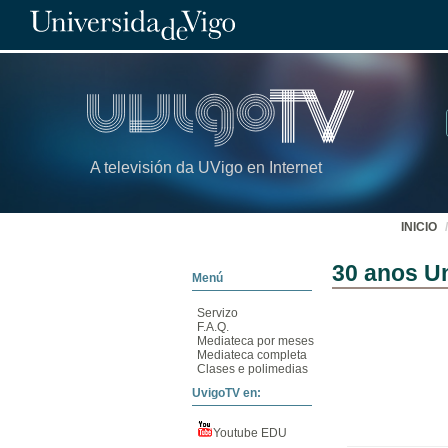
A televisión da UVigo en Internet
INICIO
30 anos U
Menú
Servizo
F.A.Q.
Mediateca por meses
Mediateca completa
Clases e polimedias
UvigoTV en:
Youtube EDU