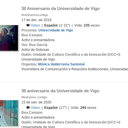
30 Aniversario da Universidade de Vigo
#medramoscontigo
17 de dec. de 2019
Vídeo
|
Español
(1' 31'') | Visto:
235
veces
Presenta:
Universidade de Vigo
Bea Campos
Actriz e presentadora
Voz: Bea García
Actriz de Dobraxe
Guión: Unidade de Cultura Científica e da Innovación (UCC+i)
Universidade de Vigo
Organiza:
Mónica Valderrama Santomé
Vicerreitora de Comunicación e Relacións Institucionais, Universida
30 aniversario da Universidade de Vigo
Medramos contigo
15 de xan. de 2020
Vídeo
|
Español
(17'') | Visto:
294
veces
Bea Campos
Actriz e presentadora
Guión: Unidade de Cultura Científica e da Innovación (UCC+i)
Universidade de Vigo