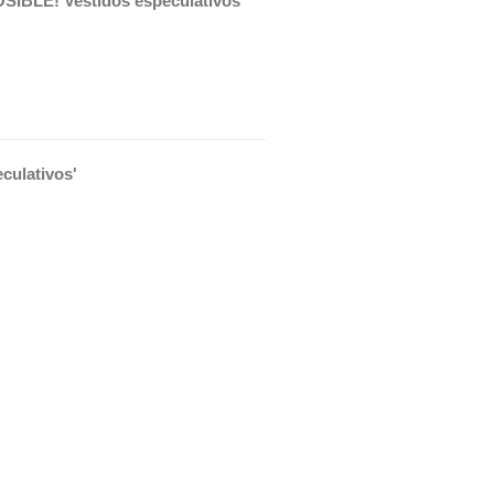
OSIBLE! Vestidos especulativos'
culativos'