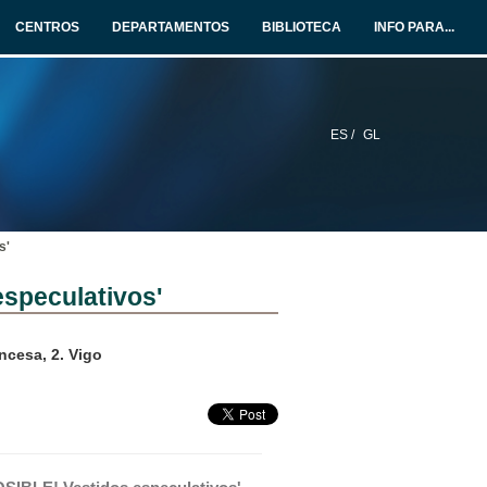
CENTROS
DEPARTAMENTOS
BIBLIOTECA
INFO PARA...
ES /
GL
s'
speculativos'
ncesa, 2. Vigo