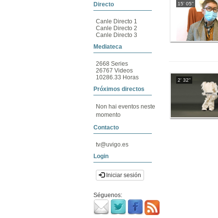
15' 05''
Directo
Canle Directo 1
Canle Directo 2
Canle Directo 3
Mediateca
2668 Series
26767 Videos
10286.33 Horas
2' 32''
Próximos directos
Non hai eventos neste
momento
Contacto
tv@uvigo.es
Login
Iniciar sesión
Séguenos: