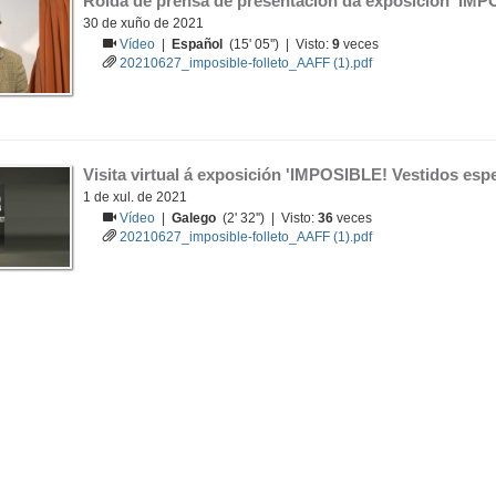
Rolda de prensa de presentación da exposición 'IMP
30 de xuño de 2021
Vídeo
|
Español
(15' 05'') | Visto:
9
veces
20210627_imposible-folleto_AAFF (1).pdf
Visita virtual á exposición 'IMPOSIBLE! Vestidos espe
1 de xul. de 2021
Vídeo
|
Galego
(2' 32'') | Visto:
36
veces
20210627_imposible-folleto_AAFF (1).pdf