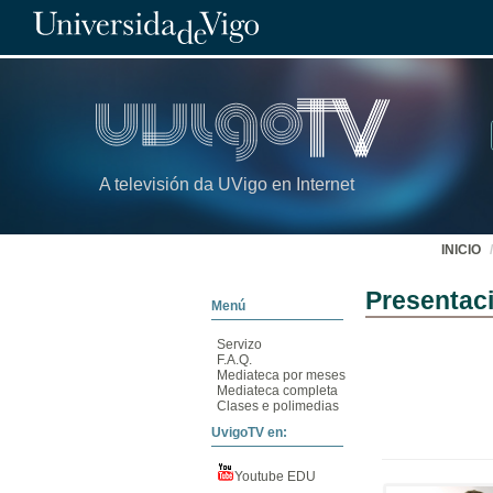
A televisión da UVigo en Internet
INICIO
Presentaci
Menú
Servizo
F.A.Q.
Mediateca por meses
Mediateca completa
Clases e polimedias
UvigoTV en:
Youtube EDU