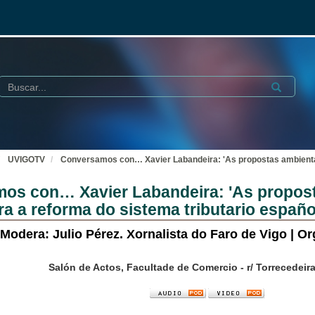
Buscar
Submit
UVIGOTV
Conversamos con… Xavier Labandeira: 'As propostas ambientais
os con… Xavier Labandeira: 'As propost
a a reforma do sistema tributario españo
Modera: Julio Pérez. Xornalista do Faro de Vigo | 
Salón de Actos, Facultade de Comercio - r/ Torrecedeira