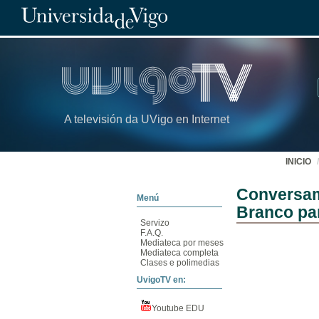
A televisión da UVigo en Internet
INICIO
Conversam
Menú
Branco par
Servizo
F.A.Q.
Mediateca por meses
Mediateca completa
Clases e polimedias
UvigoTV en:
Youtube EDU