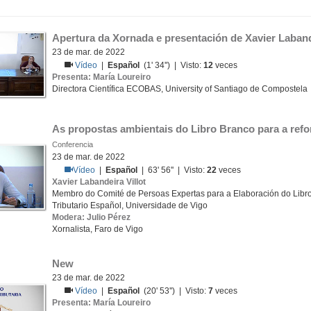
Apertura da Xornada e presentación de Xavier Laband
23 de mar. de 2022
Vídeo
|
Español
(1' 34'') | Visto:
12
veces
Presenta: María Loureiro
Directora Científica ECOBAS, University of Santiago de Compostela
As propostas ambientais do Libro Branco para a refo
Conferencia
23 de mar. de 2022
Vídeo
|
Español
| 63' 56'' | Visto:
22
veces
Xavier Labandeira Villot
Membro do Comité de Persoas Expertas para a Elaboración do Libr
Tributario Español, Universidade de Vigo
Modera: Julio Pérez
Xornalista, Faro de Vigo
New
23 de mar. de 2022
Vídeo
|
Español
(20' 53'') | Visto:
7
veces
Presenta: María Loureiro