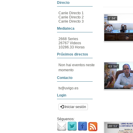
Directo
Canle Directo 1
Canle Directo 2
1' 34''
Canle Directo 3
Mediateca
2668 Series
26767 Videos
10286.33 Horas
Próximos directos
Non hai eventos neste
63' 56''
momento
Contacto
tv@uvigo.es
Login
Iniciar sesión
Séguenos:
20' 53''