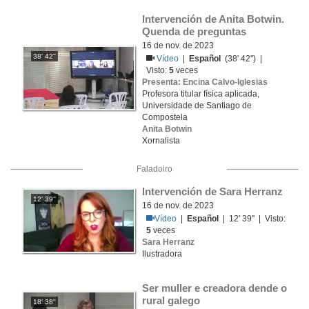
Intervención de Anita Botwin. 
Quenda de preguntas
16 de nov. de 2023
38' 42''
Vídeo
|
Español
(38' 42'') |
Visto:
5
veces
Presenta: Encina Calvo-Iglesias
Profesora titular física aplicada,
Universidade de Santiago de
Compostela
Anita Botwin
Xornalista
Faladoiro
Intervención de Sara Herranz
12' 39''
16 de nov. de 2023
Vídeo
|
Español
| 12' 39'' | Visto:
5
veces
Sara Herranz
Ilustradora
Ser muller e creadora dende o 
rural galego
18' 38''