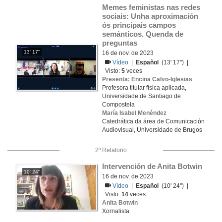
Memes feministas nas redes 
sociais: Unha aproximación 
ós principais campos 
semánticos. Quenda de 
preguntas
13' 17''
16 de nov. de 2023
Vídeo
|
Español
(13' 17'') |
Visto:
5
veces
Presenta: Encina Calvo-Iglesias
Profesora titular física aplicada,
Universidade de Santiago de
Compostela
María Isabel Menéndez
Catedrática da área de Comunicación
Audiovisual, Universidade de Brugos
2º Relatorio
Intervención de Anita Botwin
10' 24''
16 de nov. de 2023
Vídeo
|
Español
(10' 24'') |
Visto:
14
veces
Anita Botwin
Xornalista