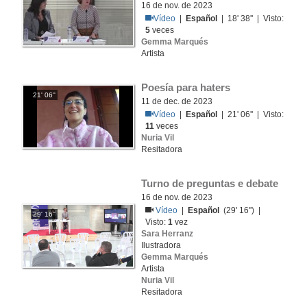
16 de nov. de 2023
Vídeo
|
Español
| 18' 38'' | Visto:
5
veces
Gemma Marqués
Artista
Poesía para haters
21' 06''
11 de dec. de 2023
Vídeo
|
Español
| 21' 06'' | Visto:
11
veces
Nuria Vil
Resitadora
Turno de preguntas e debate
16 de nov. de 2023
Vídeo
|
Español
(29' 16'') |
29' 16''
Visto:
1
vez
Sara Herranz
Ilustradora
Gemma Marqués
Artista
Nuria Vil
Resitadora