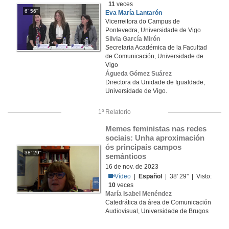
11
veces
6' 56''
Eva María Lantarón
Vicerreitora do Campus de
Pontevedra, Universidade de Vigo
Silvia García Mirón
Secretaria Académica de la Facultad
de Comunicación, Universidade de
Vigo
Águeda Gómez Suárez
Directora da Unidade de Igualdade,
Universidade de Vigo.
1º Relatorio
Memes feministas nas redes 
sociais: Unha aproximación 
ós principais campos 
38' 29''
semánticos
16 de nov. de 2023
Vídeo
|
Español
| 38' 29'' | Visto:
10
veces
María Isabel Menéndez
Catedrática da área de Comunicación
Audiovisual, Universidade de Brugos