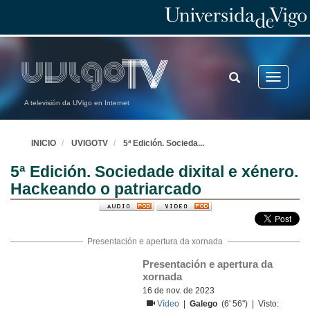
TOGGLE
Toggle
SEARCH
navigatio
A televisión da UVigo en Internet
INICIO
UVIGOTV
5ª Edición. Socieda
...
5ª Edición. Sociedade dixital e xénero.
Hackeando o patriarcado
Presentación e apertura da xornada
Presentación e apertura da 
xornada
16 de nov. de 2023
Vídeo
|
Galego
(6' 56'') | Visto: