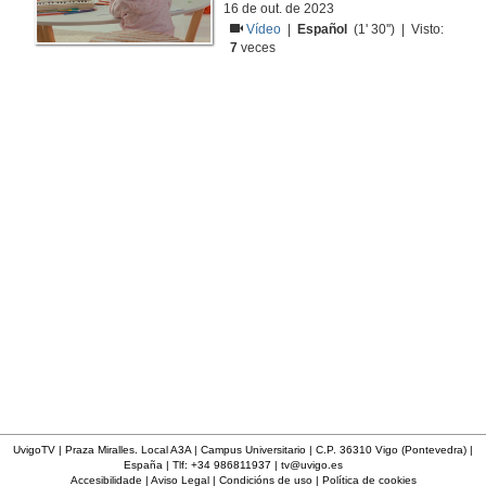
16 de out. de 2023
Vídeo
|
Español
(1' 30'') | Visto:
7
veces
UvigoTV | Praza Miralles. Local A3A | Campus Universitario | C.P. 36310 Vigo (Pontevedra) |
España | Tlf: +34 986811937 |
tv@uvigo.es
Accesibilidade
|
Aviso Legal
|
Condicións de uso
|
Política de cookies