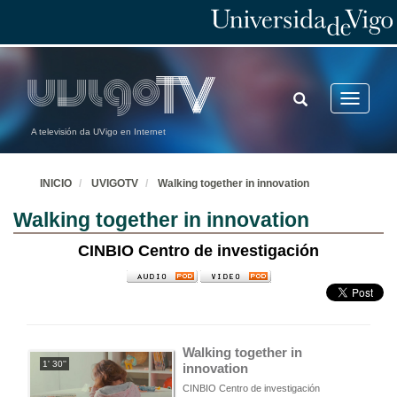
TOGGLE
Toggle
SEARCH
navigatio
A televisión da UVigo en Internet
INICIO
UVIGOTV
Walking together in innovation
Walking together in innovation
CINBIO Centro de investigación
Walking together in 
1' 30''
innovation
CINBIO Centro de investigación