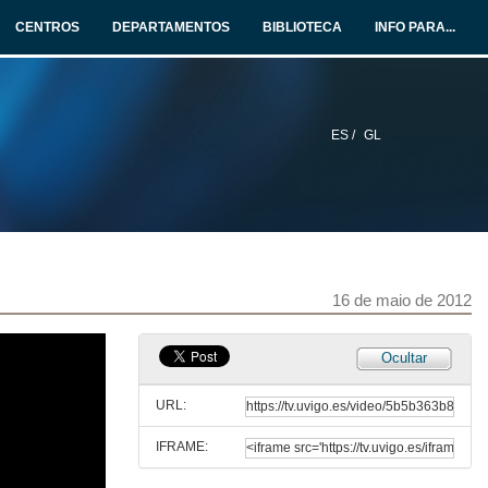
CENTROS
DEPARTAMENTOS
BIBLIOTECA
INFO PARA...
ES /
GL
16 de maio de 2012
Ocultar
URL:
IFRAME:
An introduction to CV’s, letters, and job searching