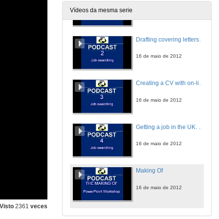
Vídeos da mesma serie
16 de maio de 2012
Drafting covering letters, and types of CV
16 de maio de 2012
Creating a CV with on-line tools: Comoto, LinkedIn, EURES, EUROPASS. Working abroad. Discover what tools exist to find jobs and create CV’s
16 de maio de 2012
Getting a job in the UK. The NHS, NMC, and IELTS
16 de maio de 2012
Making Of
16 de maio de 2012
Visto
2361
veces