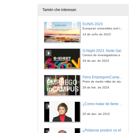
Tamén che interesan
EUNIS 2023
European univesrities and the digital transformation: challenges and opportunities ahead
14 de xuño de 2023
G-Night 2023. Noite Galega das Persoas Investigadoras. Conciencias creativas
Centos de investigadoras e investigadores, decenas de actividades e sete cidades
29 de set. de 2023
Feira EmpregoinCampus Vigo 2024
Preto de medio millar de alumnas e alumnos buscan coñecer máis de preto as oportunidades que lles achegan as arredor de medio cento de empresas que participan na edición viguesa da feira. Xunto coa visita aos stands, durante a feria desenvólvense varias actividades complementarias, como obradoiros, conversas, mesas redondas ou o pasaporte de empregabilidade, un espazo no que poderán recibir asesoramento sobre o seu CV.
29 de feb. de 2024
¿Como matar de fame as bacterias?
20 de dec. de 2012
¿Pódense predicir os efectos polo achegamento á Terra dos asteroides?