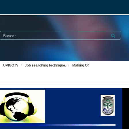
Buscar
Submit
UVIGOTV
Job searching technique.
Making Of