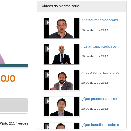
Vídeos da mesma serie
¿As neuronas descansan?
20 de dec. de 2012
¿Están xustificados os tributos?
20 de dec. de 2012
¿Pode ser rentable o software libre?
20 de dec. de 2012
¿Qué procesos de cambio global afectan os ecosistemas mariños?
20 de dec. de 2012
Visto
2557
veces
¿Qué beneficios cabe esperar das nanotecnoloxías para consumidores e sociedade?