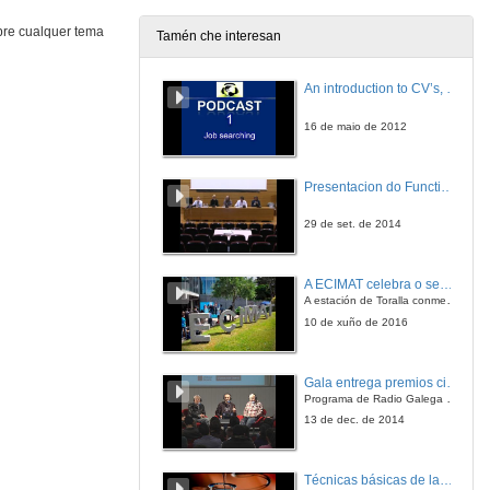
20 de dec. de 2012
bre cualquer tema
Tamén che interesan
¿Por qué en arte 2+2 son 5?
An introduction to CV’s, letters, and job searching
20 de dec. de 2012
16 de maio de 2012
¿Por qué os robots industriais non quitan postos de traballo?
Presentacion do Functional imaging for improving Adaptive Radiotherapy Workshop
20 de dec. de 2012
29 de set. de 2014
¿Por qué un picosatélite en vez dun satélite grande?
A ECIMAT celebra o seu décimo aniversario
A estación de Toralla conmemora a efeméride asinando un convenio coa Universidad del País Vasco
20 de dec. de 2012
10 de xuño de 2016
Agroecoloxía, una opción de futuro
Gala entrega premios ciencia que conta 2014. Fundación Barrié
Programa de Radio Galega "Efervescencia"
20 de dec. de 2012
13 de dec. de 2014
Paratradución
Técnicas básicas de laboratorio aplicadas á bioloxía