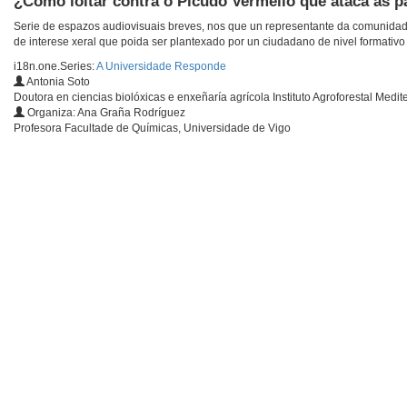
¿Como loitar contra o Picudo Vermello que ataca as p
Serie de espazos audiovisuais breves, nos que un representante da comunidade
de interese xeral que poida ser plantexado por un ciudadano de nivel formativo 
i18n.one.Series:
A Universidade Responde
Antonia Soto
Doutora en ciencias biolóxicas e enxeñaría agrícola Instituto Agroforestal Medi
Organiza: Ana Graña Rodríguez
Profesora Facultade de Químicas, Universidade de Vigo