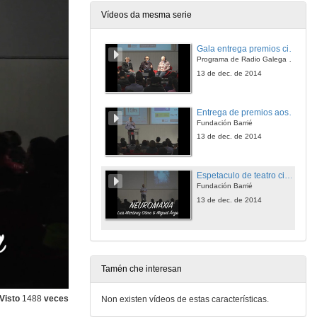
Vídeos da mesma serie
Gala entrega premios ciencia que conta 2014. Fundación Barrié
Programa de Radio Galega "Efervescencia"
13 de dec. de 2014
Entrega de premios aos gañadores do Concurso “Ciencia que Conta” 2014
Fundación Barrié
13 de dec. de 2014
Espetaculo de teatro científico: Neuromaxia
Fundación Barrié
13 de dec. de 2014
Tamén che interesan
Visto
1488
veces
Non existen vídeos de estas características.