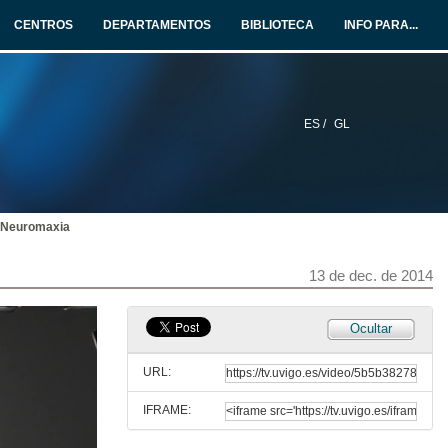
CENTROS
DEPARTAMENTOS
BIBLIOTECA
INFO PARA...
ES /
GL
o: Neuromaxia
13 de dec. de 2014
Ocultar
URL:
IFRAME: