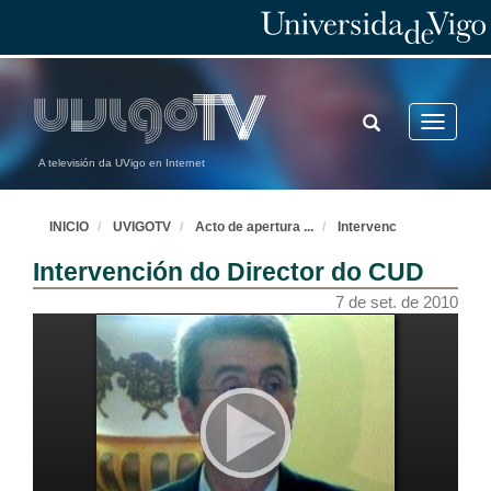
TOGGLE
Toggle
SEARCH
navigatio
A televisión da UVigo en Internet
INICIO
UVIGOTV
Acto de apertura
...
Intervenc
Intervención do Director do CUD
7 de set. de 2010