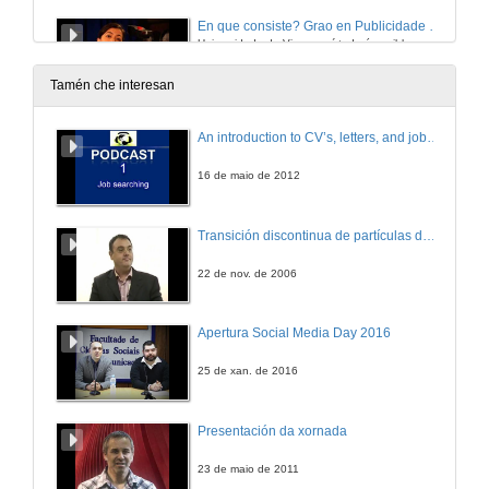
En que consiste? Grao en Publicidade e Relacións Públicas
Universidade de Vigo: aquí todo é posible
27 de abr. de 2016
Tamén che interesan
Alumnos Uvigo opinan: Grado en Publicidade e Relacións Públicas
An introduction to CV’s, letters, and job searching
Universidade de Vigo: aquí todo é posible
27 de abr. de 2016
16 de maio de 2012
Alumnos Uvigo opinan: Grao en Publicidade e Relacións Públicas
Transición discontinua de partículas de microgel termosensible
Universidade de Vigo: aquí todo é posible
27 de abr. de 2016
22 de nov. de 2006
Alumnos Uvigo opinan: Grado en Publicidade e Relacións Públicas
Apertura Social Media Day 2016
Universidade de Vigo: Aquí todo é posible
27 de abr. de 2016
25 de xan. de 2016
En que consiste? Grao en Comunicación Audiovisual
Presentación da xornada
Universidade de Vigo: aquí todo é posible
27 de abr. de 2016
23 de maio de 2011