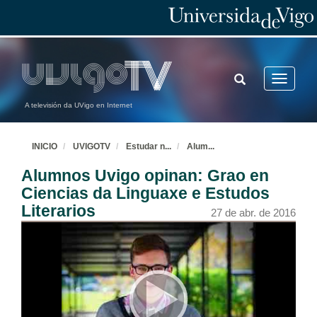
TOGGLE
Toggle
SEARCH
navigatio
A televisión da UVigo en Internet
INICIO
UVIGOTV
Estudar n
...
Alum
...
Alumnos Uvigo opinan: Grao en
Ciencias da Linguaxe e Estudos
Literarios
27 de abr. de 2016