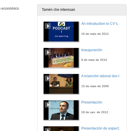
20 de xuño de 2014
to económico
Tamén che interesan
Intervención Manuel Fernández Iglesias
An introduction to CV’s, letters, and job searching
20 de xuño de 2014
16 de maio de 2012
Coro Universitario. Gaudeamus Igitur
Inauguración
20 de xuño de 2014
8 de maio de 2010
A inserción laboral dos licenciados en Ciencias do Mar: a carreira investigadora
15 de maio de 2006
Presentación
18 de xan. de 2012
Presentación de espectro-radiómetros ASD