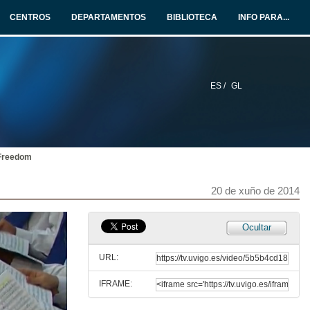
20 de xuño de 2014
CENTROS
DEPARTAMENTOS
BIBLIOTECA
INFO PARA...
Apertura do acto
20 de xuño de 2014
ES /
GL
Intervención Santiago Gómez Fraiz
20 de xuño de 2014
 Freedom
Intervención de Santiago Vázquez Blanco, padriño da promoción
20 de xuño de 2014
20 de xuño de 2014
Intervención dos representantes dos alumnos do Grado en Economía
Ocultar
20 de xuño de 2014
URL:
IFRAME:
Intervención dos representantes dos alumnos do Grado en ADE