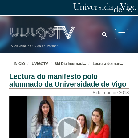
TOGGLE
Toggle
SEARCH
navigatio
A televisión da UVigo en Internet
INICIO
UVIGOTV
8M Día Internaci
...
Lectura do man
...
Lectura do manifesto polo
alumnado da Universidade de Vigo
8 de mar. de 2018