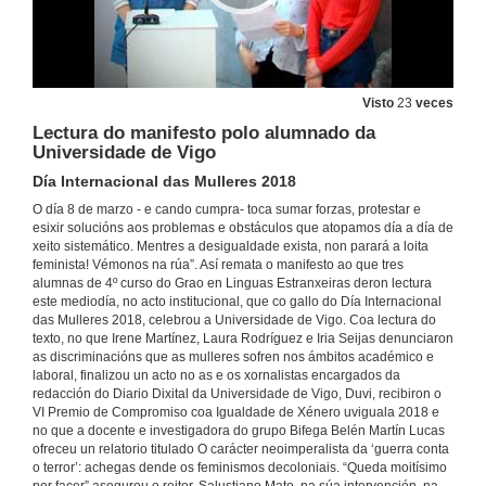
Visto
23
veces
Lectura do manifesto polo alumnado da
Universidade de Vigo
Día Internacional das Mulleres 2018
O día 8 de marzo - e cando cumpra- toca sumar forzas, protestar e
esixir solucións aos problemas e obstáculos que atopamos día a día de
xeito sistemático. Mentres a desigualdade exista, non parará a loita
feminista! Vémonos na rúa”. Así remata o manifesto ao que tres
alumnas de 4º curso do Grao en Linguas Estranxeiras deron lectura
este mediodía, no acto institucional, que co gallo do Día Internacional
das Mulleres 2018, celebrou a Universidade de Vigo. Coa lectura do
texto, no que Irene Martínez, Laura Rodríguez e Iria Seijas denunciaron
as discriminacións que as mulleres sofren nos ámbitos académico e
laboral, finalizou un acto no as e os xornalistas encargados da
redacción do Diario Dixital da Universidade de Vigo, Duvi, recibiron o
VI Premio de Compromiso coa Igualdade de Xénero uviguala 2018 e
no que a docente e investigadora do grupo Bifega Belén Martín Lucas
ofreceu un relatorio titulado O carácter neoimperalista da ‘guerra conta
o terror’: achegas dende os feminismos decoloniais. “Queda moitísimo