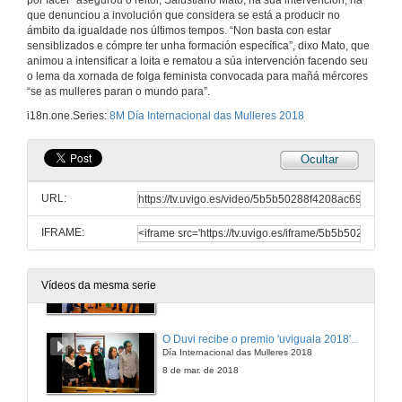
por facer” asegurou o reitor, Salustiano Mato, na súa intervención, na
que denunciou a involución que considera se está a producir no
ámbito da igualdade nos últimos tempos. “Non basta con estar
sensiblizados e cómpre ter unha formación específica”, dixo Mato, que
animou a intensificar a loita e rematou a súa intervención facendo seu
o lema da xornada de folga feminista convocada para mañá mércores
“se as mulleres paran o mundo para”.
i18n.one.Series:
8M Día Internacional das Mulleres 2018
Ocultar
URL:
IFRAME:
Día Internacional das Mulleres 2018
O Duvi recibiu o premio 'uviguala 2018' de compromiso coa igualdade de xénero
Vídeos da mesma serie
7 de mar. de 2018
O Duvi recibe o premio 'uviguala 2018' de compromiso coa igualdade de xénero
Día Internacional das Mulleres 2018
8 de mar. de 2018