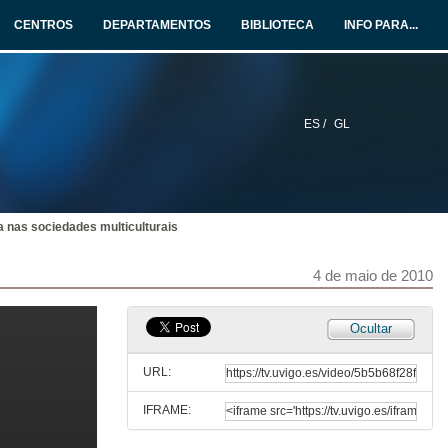
CENTROS
DEPARTAMENTOS
BIBLIOTECA
INFO PARA...
ES /
GL
a nas sociedades multiculturais
4 de maio de 2010
Ocultar
URL:
IFRAME: