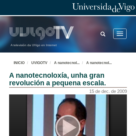
TOGGLE
Toggle
SEARCH
navigatio
A televisión da UVigo en Internet
INICIO
UVIGOTV
A nanotecnol
...
A nanotecnol
...
A nanotecnoloxía, unha gran
revolución a pequena escala.
15 de dec. de 2009