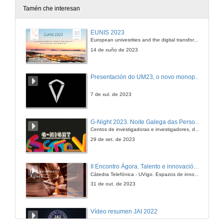
Tamén che interesan
EUNIS 2023
European univesrities and the digital transformation: challenges and opportunities ahead
14 de xuño de 2023
Presentación do UM23, o novo monopraza de UVigo Motorsport
7 de xul. de 2023
G-Night 2023. Noite Galega das Persoas Investigadoras. Conciencias creativas
Centos de investigadoras e investigadores, decenas de actividades e sete cidades
29 de set. de 2023
II Encontro Ágora. Talento e innovación na era da transformación dixital
Cátedra Telefónica - UVigo. Espazos de innovación
31 de out. de 2023
Vídeo resumen JAI 2022