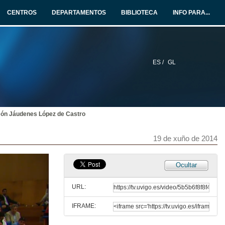
19 de xuño de 2014
CENTROS
DEPARTAMENTOS
BIBLIOTECA
INFO PARA...
Presentación revista de dereito da Facultade de Ciencias Xurídicas e do Traballo
19 de xuño de 2014
ES /
GL
Intervención de Pablo Ignacio Fernández Carballo-Calero, padriño da promoción
19 de xuño de 2014
món Jáudenes López de Castro
Intervención dos representantes dos alumnos do Grado en Dereito
19 de xuño de 2014
19 de xuño de 2014
Entrega de diplomas e bandas: Grado en Dereito. Curso 2013/2014
Ocultar
19 de xuño de 2014
URL:
IFRAME:
Intervención Lurdes López Fernández