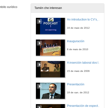
bito xurídico
Tamén che interesan
An introduction to CV’s, letters, and job searching
16 de maio de 2012
Inauguración
8 de maio de 2010
A inserción laboral dos licenciados en Ciencias do Mar: a carreira investigadora
15 de maio de 2006
Presentación
18 de xan. de 2012
Presentación de espectro-radiómetros ASD