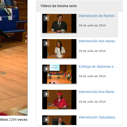
19 de xuño de 2014
Vídeos da mesma serie
Intervención de Ramón Jáudenes López de Castro
19 de xuño de 2014
Intervención dos representantes dos alumnos do Máster en Avogacía
19 de xuño de 2014
Entrega de diplomas e bandas: Máster en avogacía. Curso 2013/2014
19 de xuño de 2014
Intervención Ana María Pita Grandal
19 de xuño de 2014
Intervención Salustiano Mato de la Iglesia
Visto
2284
veces
19 de xuño de 2014