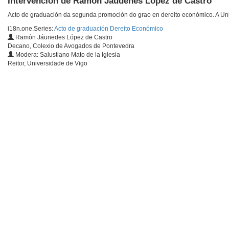
Intervención de Ramón Jáudenes López de Castro
Acto de graduación da segunda promoción do grao en dereito económico. A Uni
i18n.one.Series:
Acto de graduación Dereito Económico
Ramón Jáunedes López de Castro
Decano, Colexio de Avogados de Pontevedra
Modera: Salustiano Mato de la Iglesia
Reitor, Universidade de Vigo