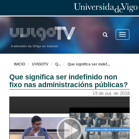
TOGGLE
Toggle
SEARCH
navigatio
A televisión da UVigo en Internet
INICIO
UVIGOTV
Q
...
Que significa ser indef
...
Que significa ser indefinido non
fixo nas administracións públicas?
19 de out. de 2018