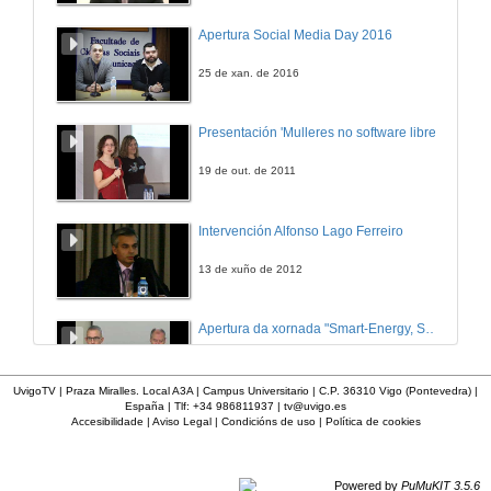
Apertura Social Media Day 2016
25 de xan. de 2016
Presentación 'Mulleres no software libre'
19 de out. de 2011
Intervención Alfonso Lago Ferreiro
13 de xuño de 2012
Apertura da xornada "Smart-Energy, Smart-City"
28 de out. de 2015
UvigoTV | Praza Miralles. Local A3A | Campus Universitario | C.P. 36310 Vigo (Pontevedra) |
España | Tlf: +34 986811937 |
tv@uvigo.es
Accesibilidade
|
Aviso Legal
|
Condicións de uso
|
Política de cookies
Presentación web HCTech
12 de mar. de 2012
Powered by
PuMuKIT 3.5.6