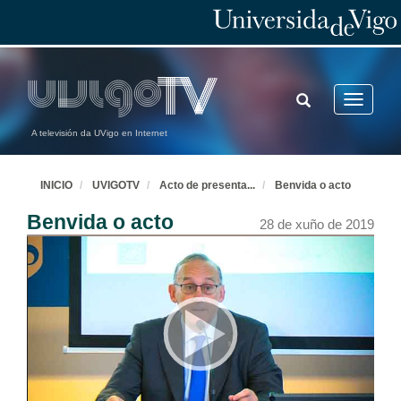
TOGGLE
Toggle
SEARCH
navigatio
A televisión da UVigo en Internet
INICIO
UVIGOTV
Acto de presenta
...
Benvida o acto
Benvida o acto
28 de xuño de 2019