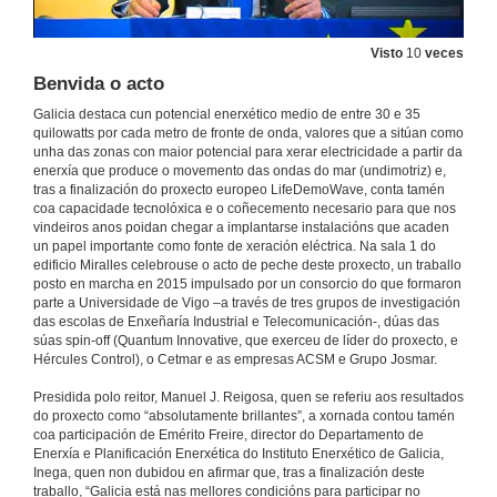
Visto
10
veces
Benvida o acto
Galicia destaca cun potencial enerxético medio de entre 30 e 35
quilowatts por cada metro de fronte de onda, valores que a sitúan como
unha das zonas con maior potencial para xerar electricidade a partir da
enerxía que produce o movemento das ondas do mar (undimotriz) e,
tras a finalización do proxecto europeo LifeDemoWave, conta tamén
coa capacidade tecnolóxica e o coñecemento necesario para que nos
vindeiros anos poidan chegar a implantarse instalacións que acaden
un papel importante como fonte de xeración eléctrica. Na sala 1 do
edificio Miralles celebrouse o acto de peche deste proxecto, un traballo
posto en marcha en 2015 impulsado por un consorcio do que formaron
parte a Universidade de Vigo –a través de tres grupos de investigación
das escolas de Enxeñaría Industrial e Telecomunicación-, dúas das
súas spin-off (Quantum Innovative, que exerceu de líder do proxecto, e
Hércules Control), o Cetmar e as empresas ACSM e Grupo Josmar.
Presidida polo reitor, Manuel J. Reigosa, quen se referiu aos resultados
do proxecto como “absolutamente brillantes”, a xornada contou tamén
coa participación de Emérito Freire, director do Departamento de
Enerxía e Planificación Enerxética do Instituto Enerxético de Galicia,
Inega, quen non dubidou en afirmar que, tras a finalización deste
traballo, “Galicia está nas mellores condicións para participar no