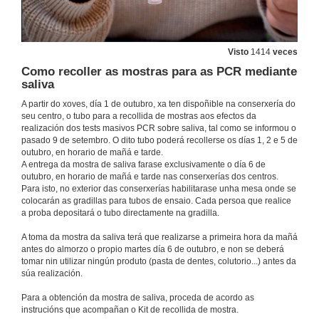
Visto
1414
veces
Como recoller as mostras para as PCR mediante
saliva
A partir do xoves, día 1 de outubro, xa ten dispoñible na conserxería do
seu centro, o tubo para a recollida de mostras aos efectos da
realización dos tests masivos PCR sobre saliva, tal como se informou o
pasado 9 de setembro. O dito tubo poderá recollerse os días 1, 2 e 5 de
outubro, en horario de mañá e tarde.
A entrega da mostra de saliva farase exclusivamente o día 6 de
outubro, en horario de mañá e tarde nas conserxerías dos centros.
Para isto, no exterior das conserxerías habilitarase unha mesa onde se
colocarán as gradillas para tubos de ensaio. Cada persoa que realice
a proba depositará o tubo directamente na gradilla.
A toma da mostra da saliva terá que realizarse a primeira hora da mañá
antes do almorzo o propio martes día 6 de outubro, e non se deberá
tomar nin utilizar ningún produto (pasta de dentes, colutorio...) antes da
súa realización.
Para a obtención da mostra de saliva, proceda de acordo as
instrucións que acompañan o Kit de recollida de mostra.