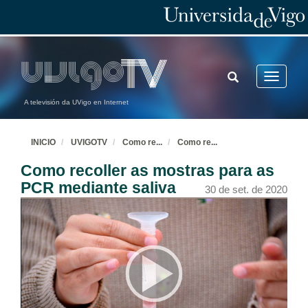
TOGGLE
Toggle
SEARCH
navigatio
A televisión da UVigo en Internet
INICIO
UVIGOTV
Como re
...
Como re
...
Como recoller as mostras para as
PCR mediante saliva
30 de set. de 2020