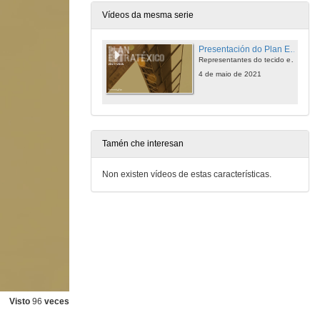
Vídeos da mesma serie
Presentación do Plan Estratéxico da Universidade de Vigo 2021-2026
Representantes do tecido empresarial participaron, xunto coa comunidade universitaria, no seu deseño
4 de maio de 2021
Tamén che interesan
Non existen vídeos de estas características.
Visto
96
veces