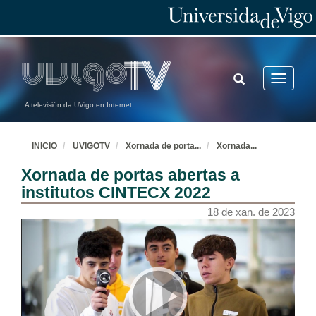
TOGGLE
Toggle
SEARCH
navigatio
A televisión da UVigo en Internet
INICIO
UVIGOTV
Xornada de porta
...
Xornada
...
Xornada de portas abertas a
institutos CINTECX 2022
18 de xan. de 2023