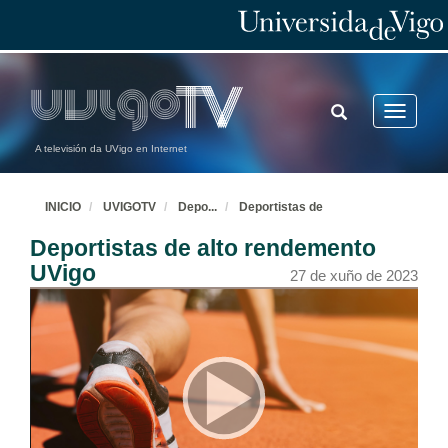
TOGGLE
Toggle
SEARCH
navigatio
A televisión da UVigo en Internet
INICIO
UVIGOTV
Depo
...
Deportistas de
Deportistas de alto rendemento
UVigo
27 de xuño de 2023