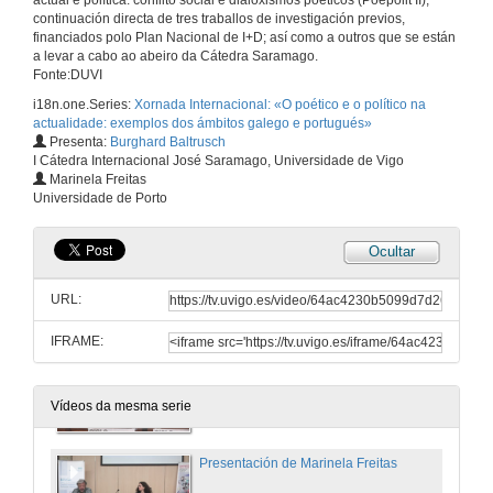
actual e política: conflito social e dialoxismos poéticos (Poepolit II),
continuación directa de tres traballos de investigación previos,
financiados polo Plan Nacional de I+D; así como a outros que se están
a levar a cabo ao abeiro da Cátedra Saramago.
Fonte:DUVI
i18n.one.Series:
Xornada Internacional: «O poético e o político na
actualidade: exemplos dos ámbitos galego e portugués»
Presenta:
Burghard Baltrusch
I Cátedra Internacional José Saramago, Universidade de Vigo
Marinela Freitas
Universidade de Porto
Ocultar
URL:
IFRAME:
Apertura por Burghard Baltrusch
3 de xul. de 2023
Vídeos da mesma serie
Presentación de Marinela Freitas