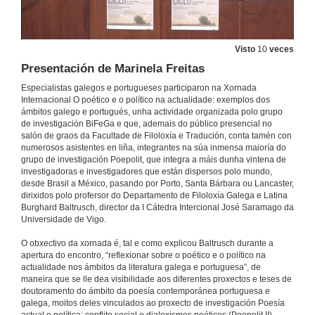
Visto
10
veces
Presentación de Marinela Freitas
Especialistas galegos e portugueses participaron na Xornada
Internacional O poético e o político na actualidade: exemplos dos
ámbitos galego e portugués, unha actividade organizada polo grupo
de investigación BiFeGa e que, ademais do público presencial no
salón de graos da Facultade de Filoloxía e Tradución, conta tamén con
numerosos asistentes en liña, integrantes na súa inmensa maioría do
grupo de investigación Poepolit, que integra a máis dunha vintena de
investigadoras e investigadores que están dispersos polo mundo,
desde Brasil a México, pasando por Porto, Santa Bárbara ou Lancaster,
dirixidos polo profersor do Departamento de Filoloxía Galega e Latina
Burghard Baltrusch, director da I Cátedra Intercional José Saramago da
Universidade de Vigo.
O obxectivo da xornada é, tal e como explicou Baltrusch durante a
apertura do encontro, “reflexionar sobre o poético e o político na
actualidade nos ámbitos da literatura galega e portuguesa”, de
maneira que se lle dea visibilidade aos diferentes proxectos e teses de
doutoramento do ámbito da poesía contemporánea portuguesa e
galega, moitos deles vinculados ao proxecto de investigación Poesía