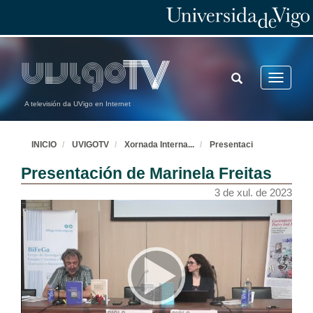
TOGGLE
Toggle
SEARCH
navigatio
A televisión da UVigo en Internet
INICIO
UVIGOTV
Xornada Interna
...
Presentaci
Presentación de Marinela Freitas
3 de xul. de 2023