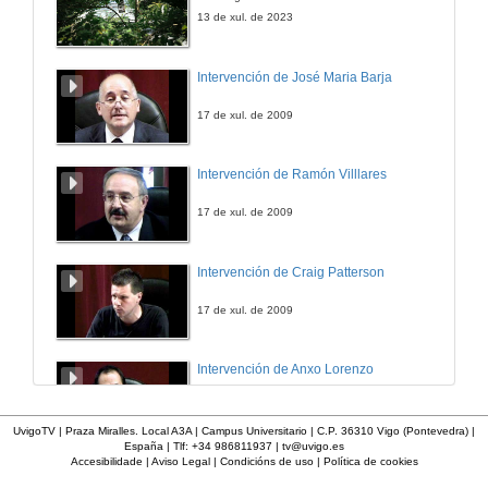
3 de xul. de 2023
13 de xul. de 2023
50 anos da «Tourada» – Ary dos Santos, a metáfora e a crítica ao Estado Novo.
Intervención de José Maria Barja
3 de xul. de 2023
17 de xul. de 2009
Ana Luísa Amaral, Ary dos Santos, José Saramago. Quenda de cuestións
Intervención de Ramón Villlares
3 de xul. de 2023
17 de xul. de 2009
Presentación de Xian Naia
Intervención de Craig Patterson
3 de xul. de 2023
17 de xul. de 2009
Festival da Poesía do Condado. Contribuções para uma sociologia da experiência literária.
Intervención de Anxo Lorenzo
3 de xul. de 2023
17 de xul. de 2009
UvigoTV | Praza Miralles. Local A3A | Campus Universitario | C.P. 36310 Vigo (Pontevedra) |
España | Tlf: +34 986811937 |
tv@uvigo.es
Festival da Poesía do Condado. Contribuções para uma sociologia da experiência literária. Quenda de cuestións
Accesibilidade
|
Aviso Legal
|
Condicións de uso
|
Política de cookies
Intervención de Maria Xosé