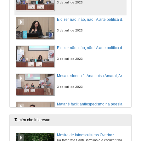
3 de xul. de 2023
E dizer não, não, não!: A arte política de Ana Luísa Amaral
3 de xul. de 2023
E dizer não, não, não!: A arte política de Ana Luísa Amaral. Quenda de cuestións
3 de xul. de 2023
Mesa redonda 1: Ana Luísa Amaral, Ary dos Santos, José Saramago. Presentación de las ponentes
3 de xul. de 2023
Matar é fácil: antiespecismo na poesía de Ana Luísa Amaral
3 de xul. de 2023
Tamén che interesan
Judas Iscariote, de José Saramago: entre a religião, a poesía e a política.
Mostra de fotoesculturas Overtraz
Do fotógrafo Santi Barreiros e o escultor Nito Contreras.