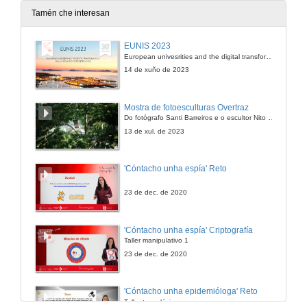
Tamén che interesan
Xuramento do Doutor Honoris Causa
EUNIS 2023
European univesrities and the digital transformation: challenges and opportunities ahead
27 de xan. de 2012
14 de xuño de 2023
Laudatio
Mostra de fotoesculturas Overtraz
Do fotógrafo Santi Barreiros e o escultor Nito Contreras.
27 de xan. de 2012
13 de xul. de 2023
Investidura de D. Julio Casado Linarejos como Doutor Honoris Causa da Universidade de Vigo
'Cóntacho unha espía' Reto
27 de xan. de 2012
23 de dec. de 2020
Discurso de ingreso
'Cóntacho unha espía' Criptografía
Taller manipulativo 1
27 de xan. de 2012
23 de dec. de 2020
Xuramento do Doutor Honoris Causa
'Cóntacho unha epidemióloga' Reto
Taller tecnolóxico
27 de xan. de 2012