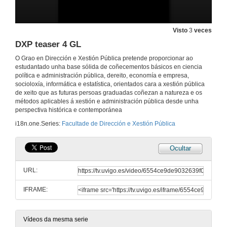
Visto
3
veces
DXP teaser 4 GL
O Grao en Dirección e Xestión Pública pretende proporcionar ao
estudantado unha base sólida de coñecementos básicos en ciencia
Facultade de Dirección e Xestión Pública
política e administración pública, dereito, economía e empresa,
Spot
socioloxía, informática e estatística, orientados cara a xestión pública
5 de xan. de 2024
de xeito que as futuras persoas graduadas coñezan a natureza e os
métodos aplicables á xestión e administración pública desde unha
perspectiva histórica e contemporánea
Facultad de Dirección y Gestión Pública
Spot
i18n.one.Series:
Facultade de Dirección e Xestión Pública
5 de xan. de 2024
Ocultar
Facultade de Dirección e Xestión Pública
Publireportaxe
URL:
5 de xan. de 2024
IFRAME:
Facultad de Dirección y Gestión Pública
Publireportaje
Vídeos da mesma serie
5 de xan. de 2024