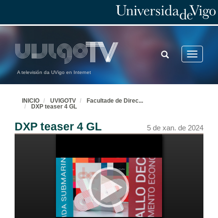
TOGGLE
Toggle
SEARCH
navigatio
A televisión da UVigo en Internet
INICIO
UVIGOTV
Facultade de Direc
...
DXP teaser 4 GL
DXP teaser 4 GL
5 de xan. de 2024