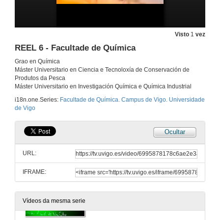
Grao en Química. Campus de Vigo. Universidade de Vigo
21 de feb. de 2026
Visto
1
vez
REEL 6 - Facultade de Química
Grado en Química. Campus de Vigo. Universidade de Vigo
Grao en Química
Máster Universitario en Ciencia e Tecnoloxía de Conservación de
22 de feb. de 2026
Produtos da Pesca
Máster Universitario en Investigación Química e Química Industrial
Degree in Chemistry. Vigo Campus. University of Vigo
i18n.one.Series:
Facultade de Química. Campus de Vigo. Universidade
de Vigo
23 de feb. de 2026
Ocultar
REEL 1 - Facultad de Química
URL:
24 de feb. de 2026
IFRAME:
REEL 2 - Facultade de Química
Vídeos da mesma serie
25 de feb. de 2026