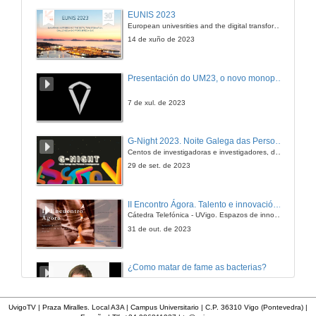
EUNIS 2023
European univesrities and the digital transformation: challenges and opportunities ahead
14 de xuño de 2023
Presentación do UM23, o novo monopraza de UVigo Motorsport
7 de xul. de 2023
G-Night 2023. Noite Galega das Persoas Investigadoras. Conciencias creativas
Centos de investigadoras e investigadores, decenas de actividades e sete cidades
29 de set. de 2023
II Encontro Ágora. Talento e innovación na era da transformación dixital
Cátedra Telefónica - UVigo. Espazos de innovación
31 de out. de 2023
¿Como matar de fame as bacterias?
20 de dec. de 2012
UvigoTV | Praza Miralles. Local A3A | Campus Universitario | C.P. 36310 Vigo (Pontevedra) |