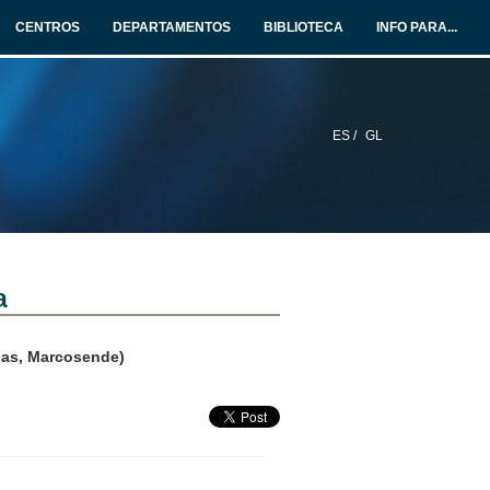
CENTROS
DEPARTAMENTOS
BIBLIOTECA
INFO PARA...
ES /
GL
a
oas, Marcosende)