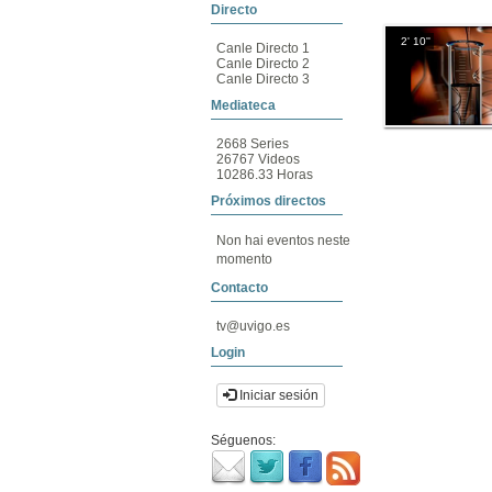
Directo
2' 10''
Canle Directo 1
Canle Directo 2
Canle Directo 3
Mediateca
2668 Series
26767 Videos
10286.33 Horas
Próximos directos
Non hai eventos neste
momento
Contacto
tv@uvigo.es
Login
Iniciar sesión
Séguenos: