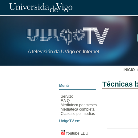
A televisión da UVigo en Internet
INICIO
Técnicas b
Menú
Servizo
F.A.Q.
Mediateca por meses
Mediateca completa
Clases e polimedias
UvigoTV en:
Youtube EDU