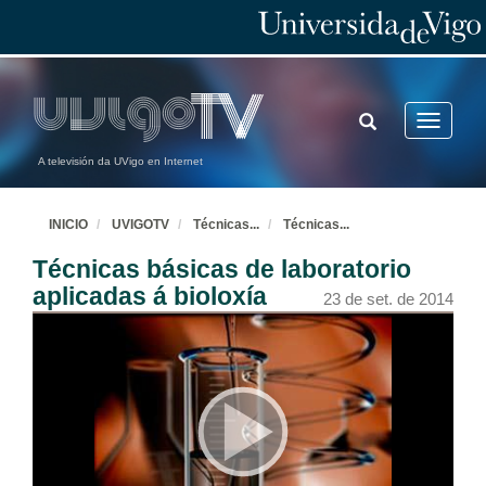
TOGGLE
Toggle
SEARCH
navigatio
A televisión da UVigo en Internet
INICIO
UVIGOTV
Técnicas
...
Técnicas
...
Técnicas básicas de laboratorio
aplicadas á bioloxía
23 de set. de 2014