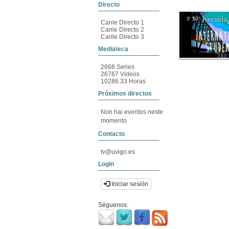
Directo
3' 50''
Canle Directo 1
Canle Directo 2
Canle Directo 3
Mediateca
2668 Series
26767 Videos
10286.33 Horas
Próximos directos
Non hai eventos neste
momento
Contacto
tv@uvigo.es
Login
Iniciar sesión
Séguenos: